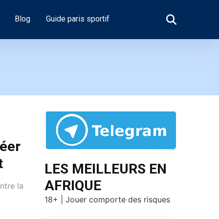
Blog
Guide paris sportif
réer
t
LES MEILLEURS EN
AFRIQUE
ntre la
18+ | Jouer comporte des risques