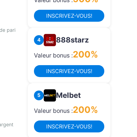
INSCRIVEZ-VOUS!
de pari
888starz
4
200%
Valeur bonus :
INSCRIVEZ-VOUS!
Melbet
5
200%
Valeur bonus :
argent
INSCRIVEZ-VOUS!