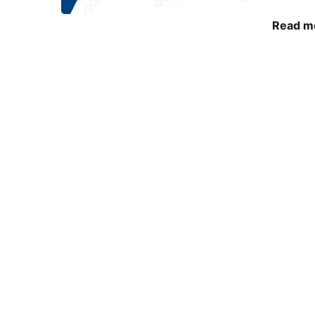
Read m