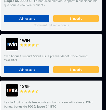
jusqu'à 65 000 XAF.
Le bonus de bienvenue sportif n'est disponible
que pour les nouveaux clients.
Voir les avis
S'inscrire
Comment utiliser le bonus
1WIN
1win bonus : Jusqu'à 500% sur le premier dépôt. Code promo:
1WGAINS
Voir les avis
S'inscrire
1XBit
Le site 1xbit offre de très nombreux bonus à ses utilisateurs. 1Xbit
bonus:
bonus de 100 % jusqu'à 1 BTC.