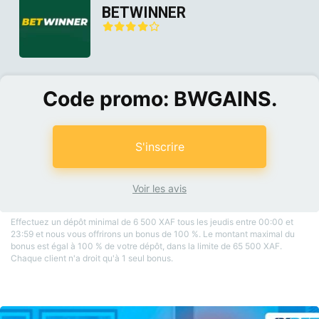
BETWINNER
Code promo: BWGAINS.
S'inscrire
Voir les avis
Effectuez un dépôt minimal de 6 500 XAF tous les jeudis entre 00:00 et
23:59 et nous vous offrirons un bonus de 100 %. Le montant maximal du
bonus est égal à 100 % de votre dépôt, dans la limite de 65 500 XAF.
Chaque client n'a droit qu'à 1 seul bonus.