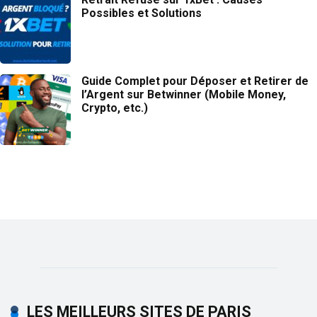
Possibles et Solutions
Guide Complet pour Déposer et Retirer de
l’Argent sur Betwinner (Mobile Money,
Crypto, etc.)
LES MEILLEURS SITES DE PARIS