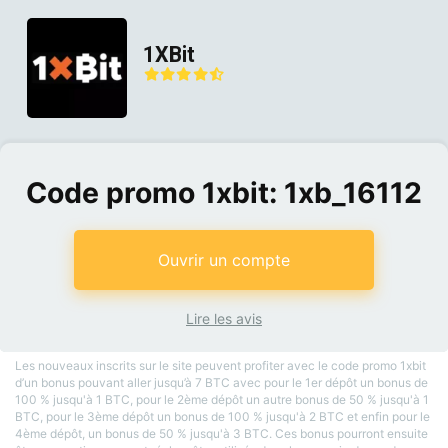
1XBit
Code promo 1xbit: 1xb_16112
Ouvrir un compte
Lire les avis
Les nouveaux inscrits sur le site peuvent profiter avec le code promo 1xbit
d’un bonus pouvant aller jusqu’à 7 BTC avec pour le 1er dépôt un bonus de
100 % jusqu'à 1 BTC, pour le 2ème dépôt un autre bonus de 50 % jusqu'à 1
BTC, pour le 3ème dépôt un bonus de 100 % jusqu'à 2 BTC et enfin pour le
4ème dépôt, un bonus de 50 % jusqu'à 3 BTC. Ces bonus pourront ensuite