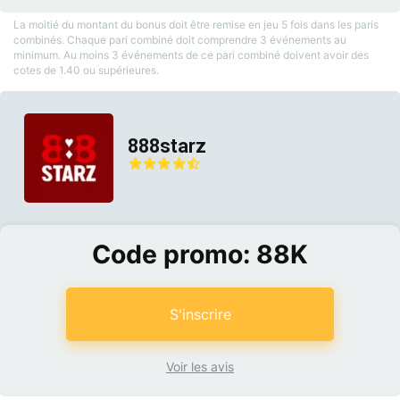
La moitié du montant du bonus doit être remise en jeu 5 fois dans les paris
combinés. Chaque pari combiné doit comprendre 3 événements au
minimum. Au moins 3 événements de ce pari combiné doivent avoir des
cotes de 1.40 ou supérieures.
888starz
Code promo: 88K
S'inscrire
Voir les avis