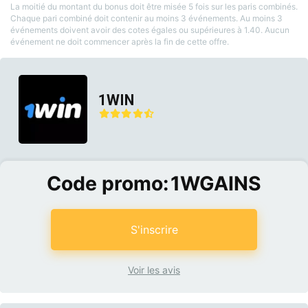
La moitié du montant du bonus doit être misée 5 fois sur les paris combinés.
Chaque pari combiné doit contenir au moins 3 événements. Au moins 3
événements doivent avoir des cotes égales ou supérieures à 1.40. Aucun
événement ne doit commencer après la fin de cette offre.
1WIN
Code promo:
1WGAINS
S'inscrire
Voir les avis