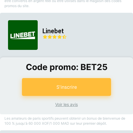
être convertis en argent réel ou être utilisés dans le magasin des codes
promos du site.
Linebet
Code promo: BET25
S'inscrire
Voir les avis
Les amateurs de paris sportifs peuvent obtenir un
bonus
de bienvenue de
100 % jusqu'à 60 000 XOF/1 000 MAD sur leur premier dépôt.