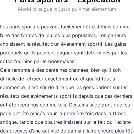
Morbi id augue id justo pulvinar elementum
Les paris sportifs peuvent facilement être définis comme
l’une des formes de jeu les plus populaires. Les parieurs
choisissent le résultat d’un événement sportif. Les gains
potentiels qu’ils peuvent gagner sont déterminés par les
côtes fournies par le bookmaker.
Cela remonte à des centaines d’années, bien qu’il soit
difficile de retracer exactement où et quand tout a
commencé. Il est sûr de dire que les gens parient sur les
résultats des événements sportifs depuis que ces derniers
ont été reconnus comme tels. Certains suggèrent que les
paris ont été placés pour la première fois dans la Grèce
antique, tandis que d’autres insistent sur le fait qu’il existe
des preuves d’une activité de pari similaire encore plus tôt.