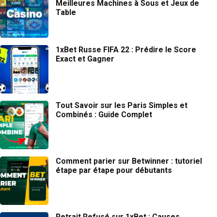
Meilleures Machines à Sous et Jeux de
Table
1xBet Russe FIFA 22 : Prédire le Score
Exact et Gagner
Tout Savoir sur les Paris Simples et
Combinés : Guide Complet
Comment parier sur Betwinner : tutoriel
étape par étape pour débutants
Retrait Refusé sur 1xBet : Causes