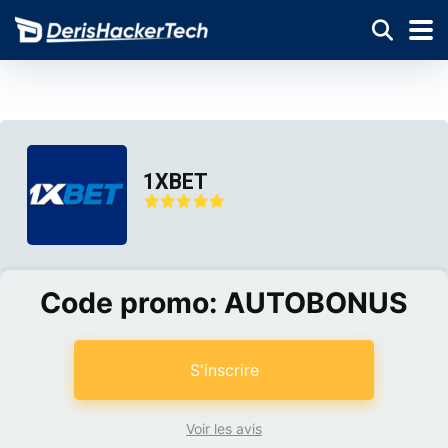
1XBET
Code promo: AUTOBONUS
S'inscrire
Voir les avis