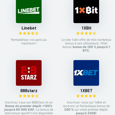
Linebet
1XBit
Rentabilisez vos paris au
Le site 1xbit offre de très nombreux
maximum !
bonus à ses utilisateurs. 1Xbit
bonus:
bonus de 100 % jusqu'à 1
BTC.
888starz
1XBET
Inscrivez vous sur 888Starz et un
Inscrivez-vous sur 1xBet et
Bonus de premier dépôt +100%
recevez un fantastique bonus de
jusqu'à 65 000 XAF.
Le bonus de
200 %
sur votre premier dépôt
bienvenue sportif n'est disponible
jusqu'à 200$
!