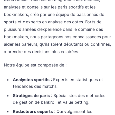
analyses et conseils sur les paris sportifs et les
bookmakers, créé par une équipe de passionnés de
sports et d’experts en analyse des cotes. Forts de
plusieurs années d’expérience dans le domaine des
bookmakers, nous partageons nos connaissances pour
aider les parieurs, qu’ils soient débutants ou confirmés,
à prendre des décisions plus éclairées.
Notre équipe est composée de :
Analystes sportifs
: Experts en statistiques et
tendances des matchs.
Stratèges de paris
: Spécialistes des méthodes
de gestion de bankroll et value betting.
Rédacteurs experts
: Qui vulgarisent les