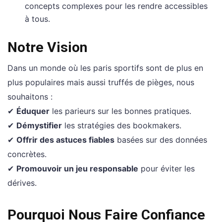
concepts complexes pour les rendre accessibles
à tous.
Notre Vision
Dans un monde où les paris sportifs sont de plus en
plus populaires mais aussi truffés de pièges, nous
souhaitons :
✔
Éduquer
les parieurs sur les bonnes pratiques.
✔
Démystifier
les stratégies des bookmakers.
✔
Offrir des astuces fiables
basées sur des données
concrètes.
✔
Promouvoir un jeu responsable
pour éviter les
dérives.
Pourquoi Nous Faire Confiance