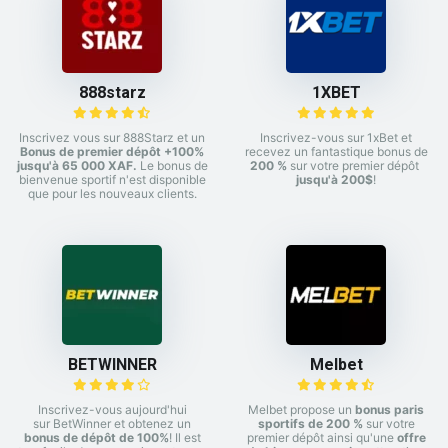
888starz
1XBET
Inscrivez vous sur 888Starz et un
Inscrivez-vous sur 1xBet et
Bonus de premier dépôt +100%
recevez un fantastique bonus de
jusqu'à 65 000 XAF.
Le bonus de
200 %
sur votre premier dépôt
bienvenue sportif n'est disponible
jusqu'à 200$
!
que pour les nouveaux clients.
BETWINNER
Melbet
Inscrivez-vous aujourd'hui
Melbet propose un
bonus paris
sur BetWinner et obtenez un
sportifs de 200 %
sur votre
bonus de dépôt de 100%
! Il est
premier dépôt ainsi qu'une
offre