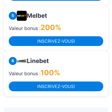
Melbet
5
200%
Valeur bonus :
INSCRIVEZ-VOUS!
Linebet
6
100%
Valeur bonus :
INSCRIVEZ-VOUS!