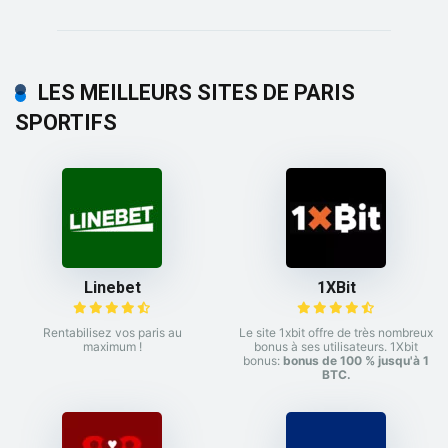
LES MEILLEURS SITES DE PARIS
SPORTIFS
Linebet
1XBit
Rentabilisez vos paris au
Le site 1xbit offre de très nombreux
maximum !
bonus à ses utilisateurs. 1Xbit
bonus:
bonus de 100 % jusqu'à 1
BTC.