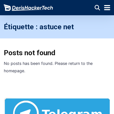
Étiquette :
astuce net
Posts not found
No posts has been found. Please return to the
homepage.