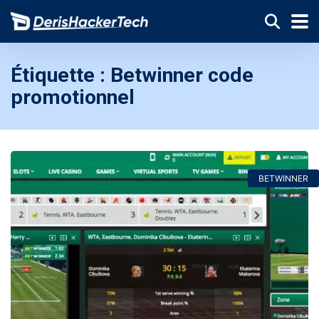
Étiquette :
Betwinner code
promotionnel
BETWINNER