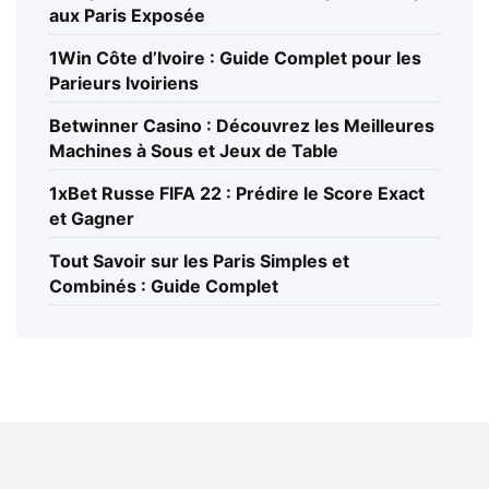
aux Paris Exposée
1Win Côte d’Ivoire : Guide Complet pour les
Parieurs Ivoiriens
Betwinner Casino : Découvrez les Meilleures
Machines à Sous et Jeux de Table
1xBet Russe FIFA 22 : Prédire le Score Exact
et Gagner
Tout Savoir sur les Paris Simples et
Combinés : Guide Complet