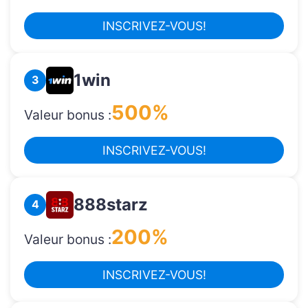
INSCRIVEZ-VOUS!
1win
3
500%
Valeur bonus :
INSCRIVEZ-VOUS!
888starz
4
200%
Valeur bonus :
INSCRIVEZ-VOUS!