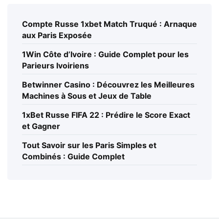
Compte Russe 1xbet Match Truqué : Arnaque
aux Paris Exposée
1Win Côte d’Ivoire : Guide Complet pour les
Parieurs Ivoiriens
Betwinner Casino : Découvrez les Meilleures
Machines à Sous et Jeux de Table
1xBet Russe FIFA 22 : Prédire le Score Exact
et Gagner
Tout Savoir sur les Paris Simples et
Combinés : Guide Complet