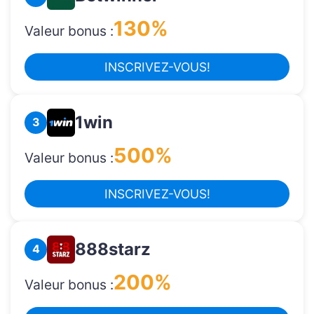
130%
Valeur bonus :
INSCRIVEZ-VOUS!
1win
3
500%
Valeur bonus :
INSCRIVEZ-VOUS!
888starz
4
200%
Valeur bonus :