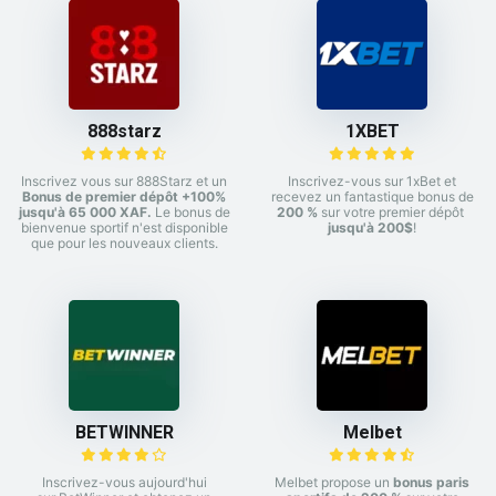
888starz
1XBET
Inscrivez vous sur 888Starz et un
Inscrivez-vous sur 1xBet et
Bonus de premier dépôt +100%
recevez un fantastique bonus de
jusqu'à 65 000 XAF.
Le bonus de
200 %
sur votre premier dépôt
bienvenue sportif n'est disponible
jusqu'à 200$
!
que pour les nouveaux clients.
BETWINNER
Melbet
Inscrivez-vous aujourd'hui
Melbet propose un
bonus paris