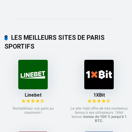
LES MEILLEURS SITES DE PARIS
SPORTIFS
Linebet
1XBit
Rentabilisez vos paris au
Le site 1xbit offre de très nombreux
maximum !
bonus à ses utilisateurs. 1Xbit
bonus:
bonus de 100 % jusqu'à 1
BTC.