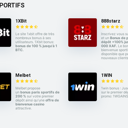
SPORTIFS
1XBit
888starz
Le site 1xbit offre de très
Inscrivez vous s
nombreux bonus à ses
et un
Bonus de 
utilisateurs. 1Xbit bonus:
dépôt +100% ju
bonus de 100 % jusqu'à 1
000 XAF.
Le bo
BTC.
bienvenue sportif
disponible que p
nouveaux clients
Melbet
1WIN
Melbet propose
1win bonus : Ju
un
bonus paris sportifs de
sur le premier d
200 %
sur votre premier
promo: 1WGAIN
dépôt ainsi qu'une
offre de
bienvenue casino
attractive.