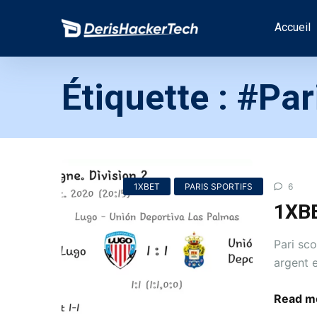
Accueil
Étiquette :
#Par
1XBET
PARIS SPORTIFS
6
1XBE
Pari sco
argent e
Read m