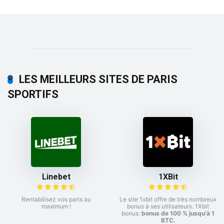
LES MEILLEURS SITES DE PARIS
SPORTIFS
Linebet
1XBit
Rentabilisez vos paris au
Le site 1xbit offre de très nombreux
maximum !
bonus à ses utilisateurs. 1Xbit
bonus:
bonus de 100 % jusqu'à 1
BTC.