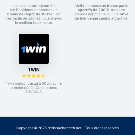
Inscrivez-vous aujourd'hui
Melbet propose un
bonus paris
sur BetWinner et obtenez un
sportifs de 200 %
sur votre
bonus de dépôt de 100%
! Il est
premier dépôt ainsi qu'une
offre
tres facile de gagnez, jouent avec
de bienvenue casino
attractive.
le meilleur bookmaker.
1WIN
1win bonus : Jusqu'à 500% sur le
premier dépôt. Code promo:
1WGAINS
Copyright © 2025 derishackertech.net - Tous droits réservés