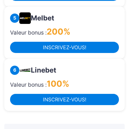
Melbet
5
200%
Valeur bonus :
INSCRIVEZ-VOUS!
Linebet
6
100%
Valeur bonus :
INSCRIVEZ-VOUS!