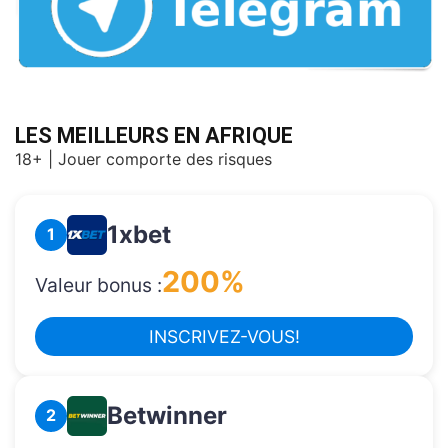
LES MEILLEURS EN AFRIQUE
18+ | Jouer comporte des risques
1xbet
1
200%
Valeur bonus :
INSCRIVEZ-VOUS!
Betwinner
2