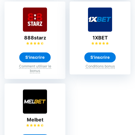
888starz
1XBET
S'inscrire
S'inscrire
Comment utiliser le
Conditions bonus
bonus
Melbet