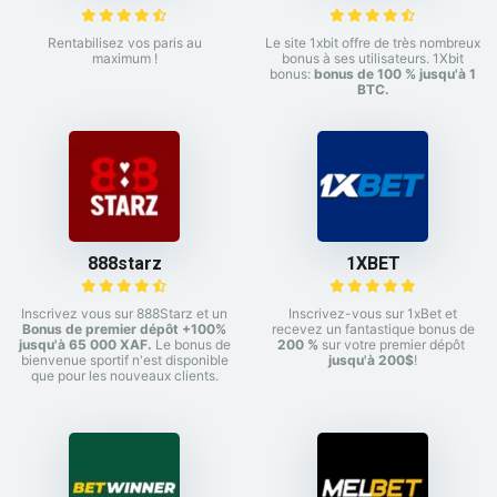
Rentabilisez vos paris au
Le site 1xbit offre de très nombreux
maximum !
bonus à ses utilisateurs. 1Xbit
bonus:
bonus de 100 % jusqu'à 1
BTC.
888starz
1XBET
Inscrivez vous sur 888Starz et un
Inscrivez-vous sur 1xBet et
Bonus de premier dépôt +100%
recevez un fantastique bonus de
jusqu'à 65 000 XAF.
Le bonus de
200 %
sur votre premier dépôt
bienvenue sportif n'est disponible
jusqu'à 200$
!
que pour les nouveaux clients.