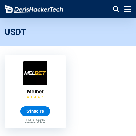
USDT
Melbet
S'inscire
T&Cs Apply