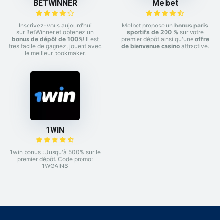
BETWINNER
Melbet
Inscrivez-vous aujourd'hui
Melbet propose un
bonus paris
sur BetWinner et obtenez un
sportifs de 200 %
sur votre
bonus de dépôt de 100%
! Il est
premier dépôt ainsi qu'une
offre
tres facile de gagnez, jouent avec
de bienvenue casino
attractive.
le meilleur bookmaker.
1WIN
1win bonus : Jusqu'à 500% sur le
premier dépôt. Code promo:
1WGAINS