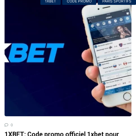
1XBET
CODE PROMO
PARIS SPORTIFS
0
1XBET: Code promo officiel 1xbet pour