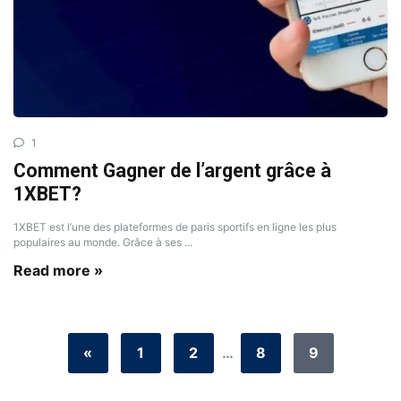
1
Comment Gagner de l’argent grâce à
1XBET?
1XBET est l’une des plateformes de paris sportifs en ligne les plus
populaires au monde. Grâce à ses ...
Read more »
«
1
2
…
8
9