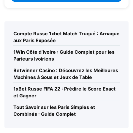
Compte Russe 1xbet Match Truqué : Arnaque
aux Paris Exposée
1Win Côte d’Ivoire : Guide Complet pour les
Parieurs Ivoiriens
Betwinner Casino : Découvrez les Meilleures
Machines à Sous et Jeux de Table
1xBet Russe FIFA 22 : Prédire le Score Exact
et Gagner
Tout Savoir sur les Paris Simples et
Combinés : Guide Complet