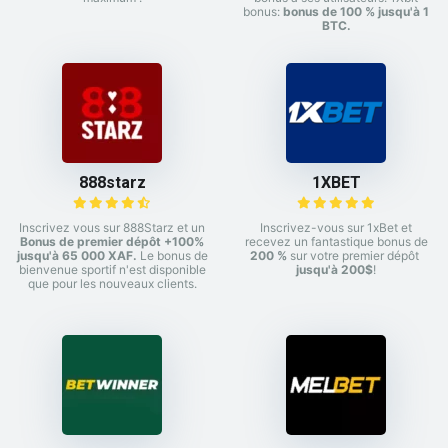
bonus:
bonus de 100 % jusqu'à 1
BTC.
888starz
1XBET
Inscrivez vous sur 888Starz et un
Inscrivez-vous sur 1xBet et
Bonus de premier dépôt +100%
recevez un fantastique bonus de
jusqu'à 65 000 XAF.
Le bonus de
200 %
sur votre premier dépôt
bienvenue sportif n'est disponible
jusqu'à 200$
!
que pour les nouveaux clients.