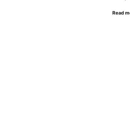
Read m