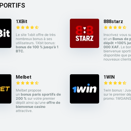
SPORTIFS
1XBit
888starz
Le site 1xbit offre de très
Inscrivez vous s
nombreux bonus à ses
et un
Bonus de 
utilisateurs. 1Xbit bonus:
dépôt +100% ju
bonus de 100 % jusqu'à 1
000 XAF.
Le bo
BTC.
bienvenue sportif
disponible que p
nouveaux clients
Melbet
1WIN
Melbet propose
1win bonus : Ju
un
bonus paris sportifs de
sur le premier d
200 %
sur votre premier
promo: 1WGAIN
dépôt ainsi qu'une
offre de
bienvenue casino
attractive.