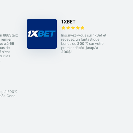
1XBET
ur 888Starz
Inscrivez-vous sur 1xBet et
premier
recevez un fantastique
squ'à 65
bonus de
200 %
sur votre
nus de
premier dépôt
jusqu'à
 n'est
200$
!
our les
.
squ'à 500%
épôt. Code
S