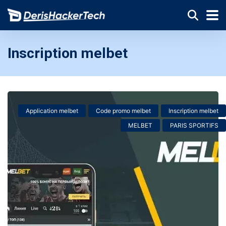
Inscription melbet
Application melbet
Code promo melbet
Inscription melbet
MELBET
PARIS SPORTIFS