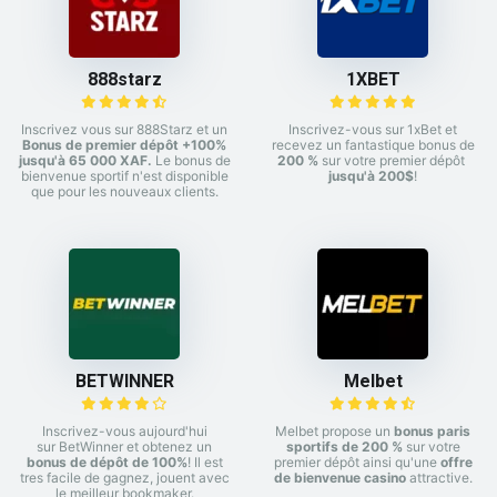
888starz
1XBET
Inscrivez vous sur 888Starz et un
Inscrivez-vous sur 1xBet et
Bonus de premier dépôt +100%
recevez un fantastique bonus de
jusqu'à 65 000 XAF.
Le bonus de
200 %
sur votre premier dépôt
bienvenue sportif n'est disponible
jusqu'à 200$
!
que pour les nouveaux clients.
BETWINNER
Melbet
Inscrivez-vous aujourd'hui
Melbet propose un
bonus paris
sur BetWinner et obtenez un
sportifs de 200 %
sur votre
bonus de dépôt de 100%
! Il est
premier dépôt ainsi qu'une
offre
tres facile de gagnez, jouent avec
de bienvenue casino
attractive.
le meilleur bookmaker.