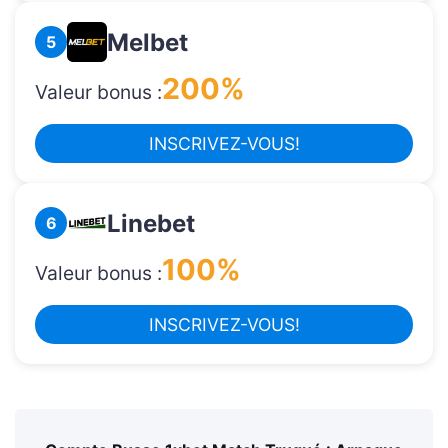
Melbet
5
200%
Valeur bonus :
INSCRIVEZ-VOUS!
Linebet
6
100%
Valeur bonus :
INSCRIVEZ-VOUS!