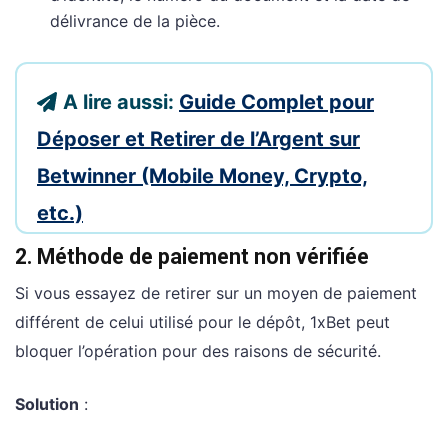
délivrance de la pièce.
A lire aussi:
Guide Complet pour
Déposer et Retirer de l’Argent sur
Betwinner (Mobile Money, Crypto,
etc.)
2. Méthode de paiement non vérifiée
Si vous essayez de retirer sur un moyen de paiement
différent de celui utilisé pour le dépôt, 1xBet peut
bloquer l’opération pour des raisons de sécurité.
Solution
: