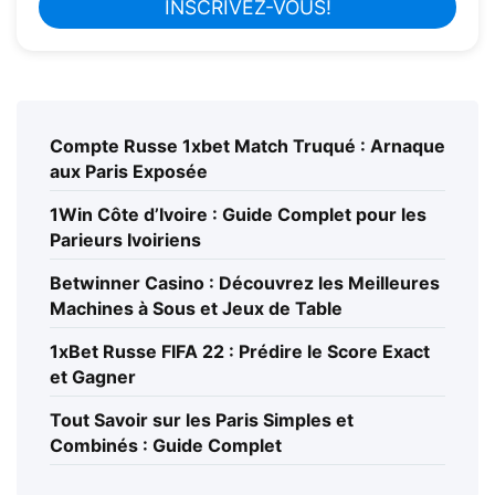
INSCRIVEZ-VOUS!
Compte Russe 1xbet Match Truqué : Arnaque
aux Paris Exposée
1Win Côte d’Ivoire : Guide Complet pour les
Parieurs Ivoiriens
Betwinner Casino : Découvrez les Meilleures
Machines à Sous et Jeux de Table
1xBet Russe FIFA 22 : Prédire le Score Exact
et Gagner
Tout Savoir sur les Paris Simples et
Combinés : Guide Complet