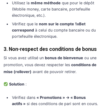
Utilisez la
même méthode
que pour le dépôt
(Mobile money, carte bancaire, portefeuille
électronique, etc.).
Vérifiez que le
nom sur le compte 1xBet
correspond
à celui du compte bancaire ou du
portefeuille électronique.
3. Non-respect des conditions de bonus
Si vous avez utilisé un
bonus de bienvenue
ou une
promotion, vous devez respecter les
conditions de
mise (rollover)
avant de pouvoir retirer.
Solution
:
Vérifiez dans
« Promotions » → « Bonus
actifs »
si des conditions de pari sont en cours.