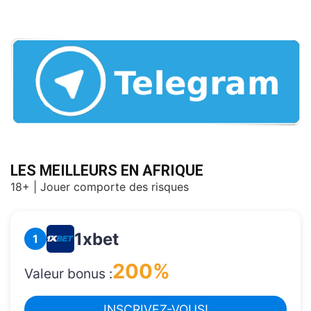
LES MEILLEURS EN AFRIQUE
18+ | Jouer comporte des risques
1xbet
1
200%
Valeur bonus :
INSCRIVEZ-VOUS!