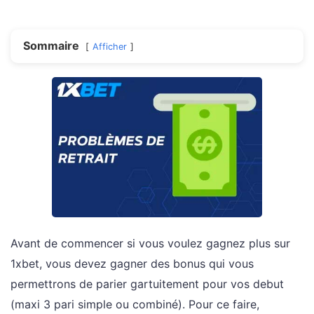
Sommaire
Afficher
Avant de commencer si vous voulez gagnez plus sur
1xbet, vous devez gagner des bonus qui vous
permettrons de parier gartuitement pour vos debut
(maxi 3 pari simple ou combiné). Pour ce faire,