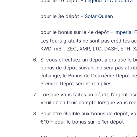
pour le 2e dépôt –
Legend of Cleopatra
pour le 3e dépôt –
Solar Queen
pour le bonus sur le 4e dépôt –
Imperial F
Les tours gratuits ne sont pas crédités 
KWD, mBT, ZEC, XMR, LTC, DASH, ETH, X
Si vous effectuez un dépôt alors que le 
bonus de dépôt suivant ne sera pas attrib
échangé, le Bonus de Deuxième Dépôt ne s
Premier Dépôt seront remplies.
Lorsque vous faites un dépôt, l’argent ri
Veuillez en tenir compte lorsque vous r
Pour être éligible aux bonus de dépôt, vo
€10 – pour le bonus sur le 1er dépôt