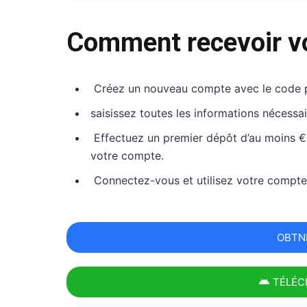
Comment recevoir vo
Créez un nouveau compte avec le code
saisissez toutes les informations nécessa
Effectuez un premier dépôt d’au moins €
votre compte.
Connectez-vous et utilisez votre compte
OBTN
TÉLÉC