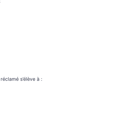
t
éclamé s’élève à :