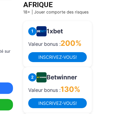
AFRIQUE
18+ | Jouer comporte des risques
1xbet
1
200%
.
Valeur bonus :
té sur
INSCRIVEZ-VOUS!
Betwinner
2
130%
Valeur bonus :
INSCRIVEZ-VOUS!