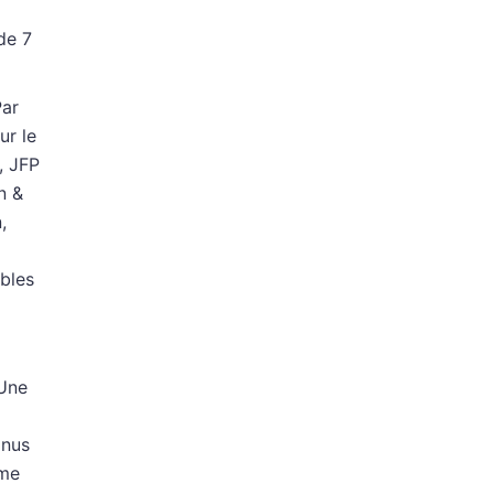
de 7
Par
ur le
, JFP
n &
,
ibles
 Une
onus
mme