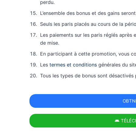
perdu.
L’ensemble des bonus et des gains seront 
Seuls les paris placés au cours de la pér
Les paiements sur les paris réglés après 
de mise.
En participant à cette promotion, vous con
Les
termes et conditions
générales du sit
Tous les types de bonus sont désactivés 
OBTN
TÉLÉC