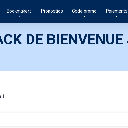
Bookmakers
Pronostics
Code promo
Paiements
PACK DE BIENVENUE
 !