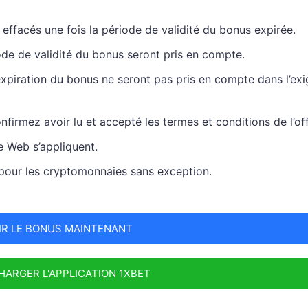
effacés une fois la période de validité du bonus expirée.
iode de validité du bonus seront pris en compte.
expiration du bonus ne seront pas pris en compte dans l’ex
firmez avoir lu et accepté les termes et conditions de l’off
e Web s’appliquent.
pour les cryptomonnaies sans exception.
IR LE BONUS MAINTENANT
HARGER L'APPLICATION 1XBET