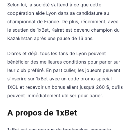
Selon lui, la société s’attend à ce que cette
coopération aide Lyon dans sa candidature au
championnat de France. De plus, récemment, avec
le soutien de 1xBet, Kairat est devenu champion du
Kazakhstan après une pause de 16 ans.
D’ores et déjà, tous les fans de Lyon peuvent
bénéficier des meilleures conditions pour parier sur
leur club préféré. En particulier, les joueurs peuvent
s’inscrire sur 1xBet avec un code promo spécial
1XOL et recevoir un bonus allant jusqu’à 260 $, qu’ils
peuvent immédiatement utiliser pour parier.
A propos de 1xBet
1xBet est une marque de bookmaker innovante