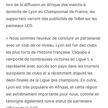
lors de la diffusion en Afrique des matchs à
domicile de Lyon en Championnat de France, les
supporters verront des publicités de 1xBet sur les
panneaux LED.
« Nous sommes heureux de conclure un partenariat
avec un club de ce niveau. Lyon est l’un des clubs
les plus forts de l’histoire française. L’équipe a
remporté de nombreuses victoires en Ligue 1, a
représenté avec succès son pays dans les tournois
européens de clubs et a récemment disputé les
demi-finales de la Ligue des champions. En outre,
Lyon est très populaire en Afrique, et cette région
est extrêmement importante pour nous, comme en
témoigne également notre statut de partenaire
officiel de la CAF.