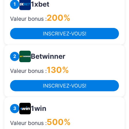
1xbet
1
200%
Valeur bonus :
INSCRIVEZ-VOUS!
Betwinner
2
130%
Valeur bonus :
INSCRIVEZ-VOUS!
1win
3
500%
Valeur bonus :