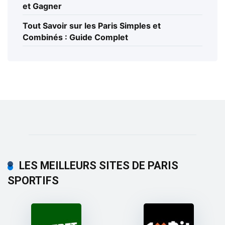
et Gagner
Tout Savoir sur les Paris Simples et
Combinés : Guide Complet
LES MEILLEURS SITES DE PARIS
SPORTIFS