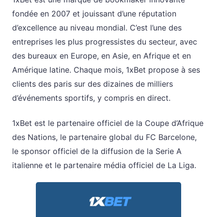
fondée en 2007 et jouissant d’une réputation
d’excellence au niveau mondial. C’est l’une des
entreprises les plus progressistes du secteur, avec
des bureaux en Europe, en Asie, en Afrique et en
Amérique latine. Chaque mois, 1xBet propose à ses
clients des paris sur des dizaines de milliers
d’événements sportifs, y compris en direct.
1xBet est le partenaire officiel de la Coupe d’Afrique
des Nations, le partenaire global du FC Barcelone,
le sponsor officiel de la diffusion de la Serie A
italienne et le partenaire média officiel de La Liga.