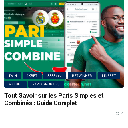
1WIN
1XBET
888Starz
BETWINNER
LINEBET
MELBET
PARIS SPORTIFS
Tout Savoir sur les Paris Simples et
Combinés : Guide Complet
0