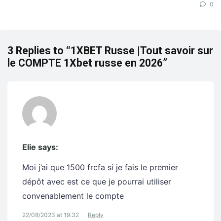
0
3 Replies to “1XBET Russe |Tout savoir sur
le COMPTE 1Xbet russe en 2026”
Elie says:
Moi j’ai que 1500 frcfa si je fais le premier
dépôt avec est ce que je pourrai utiliser
convenablement le compte
22/08/2023 at 19:32
Reply