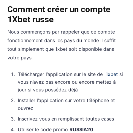
Comment créer un compte
1Xbet russe
Nous commençons par rappeler que ce compte
fonctionnement dans les pays du monde il suffit
tout simplement que 1xbet soit disponible dans
votre pays.
Télécharger l’application sur le site de
1xbet
si
vous n’avez pas encore ou encore mettez à
jour si vous possédez déjà
Installer l’application sur votre téléphone et
ouvrez
Inscrivez vous en remplissant toutes cases
Utiliser le code promo
RUSSIA20