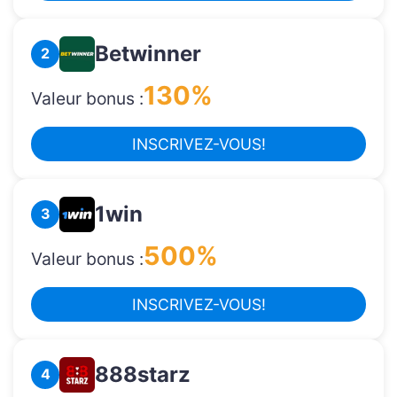
Betwinner
2
130%
Valeur bonus :
INSCRIVEZ-VOUS!
1win
3
500%
Valeur bonus :
INSCRIVEZ-VOUS!
888starz
4