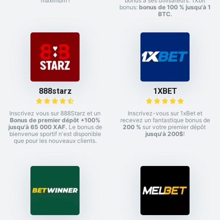
maximum !
bonus à ses utilisateurs. 1Xbit
bonus:
bonus de 100 % jusqu'à 1
BTC.
888starz
1XBET
Inscrivez vous sur 888Starz et un
Inscrivez-vous sur 1xBet et
Bonus de premier dépôt +100%
recevez un fantastique bonus de
jusqu'à 65 000 XAF.
Le bonus de
200 %
sur votre premier dépôt
bienvenue sportif n'est disponible
jusqu'à 200$
!
que pour les nouveaux clients.