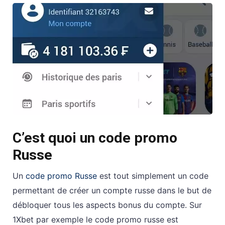
C’est quoi un code promo
Russe
Un
code promo Russe
est tout simplement un code
permettant de créer un compte russe dans le but de
débloquer tous les aspects bonus du compte. Sur
1Xbet par exemple le code promo russe est