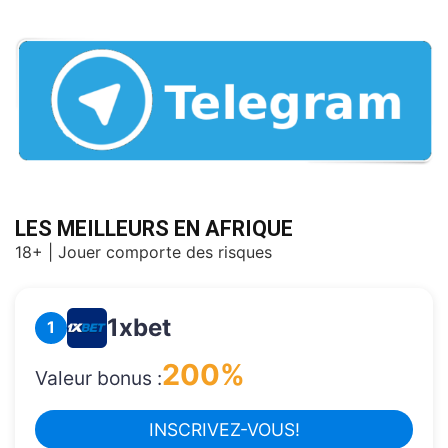
LES MEILLEURS EN AFRIQUE
18+ | Jouer comporte des risques
1xbet
1
200%
Valeur bonus :
INSCRIVEZ-VOUS!