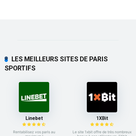
LES MEILLEURS SITES DE PARIS
SPORTIFS
Linebet
1XBit
Rentabilisez vos paris au
Le site 1xbit offre de très nombreux