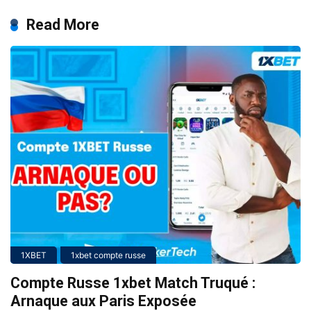
Read More
1XBET
1xbet compte russe
Compte Russe 1xbet Match Truqué :
Arnaque aux Paris Exposée