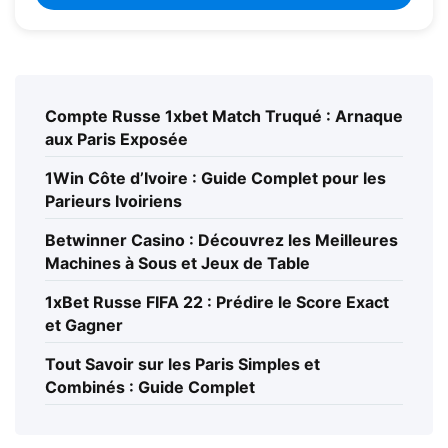
Compte Russe 1xbet Match Truqué : Arnaque
aux Paris Exposée
1Win Côte d’Ivoire : Guide Complet pour les
Parieurs Ivoiriens
Betwinner Casino : Découvrez les Meilleures
Machines à Sous et Jeux de Table
1xBet Russe FIFA 22 : Prédire le Score Exact
et Gagner
Tout Savoir sur les Paris Simples et
Combinés : Guide Complet