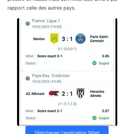
rapport celle des autres pays.
Télécharger l'application 1Xbet