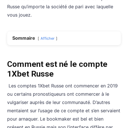
Russe qu’importe la société de pari avec laquelle
vous jouez.
Sommaire
Afficher
Comment est né le compte
1Xbet Russe
Les comptes 1Xbet Russe ont commencer en 2019
ou certains pronostiqueurs ont commercer à le
vulgariser auprès de leur communauté. D’autres
mentaient sur l’usage de ce compte et s’en servaient
pour arnaquer. Le bookmaker est bel et bien
présent en Russie mais son l’interface diffère par