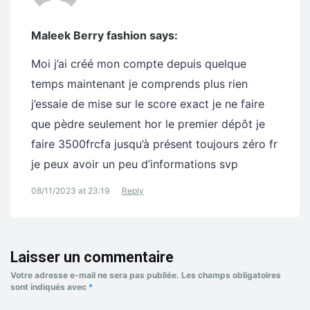
Maleek Berry fashion says:
Moi j’ai créé mon compte depuis quelque
temps maintenant je comprends plus rien
j’essaie de mise sur le score exact je ne faire
que pèdre seulement hor le premier dépôt je
faire 3500frcfa jusqu’à présent toujours zéro fr
je peux avoir un peu d’informations svp
08/11/2023 at 23:19
Reply
Laisser un commentaire
Votre adresse e-mail ne sera pas publiée.
Les champs obligatoires
sont indiqués avec
*