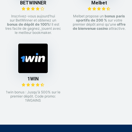
BETWINNER
Melbet
Inscrivez-vous aujourd'hui
Melbet propose un
bonus paris
sur BetWinner et obtenez un
sportifs de 200 %
sur votre
bonus de dépôt de 100%
! Il est
premier dépôt ainsi qu'une
offre
tres facile de gagnez, jouent avec
de bienvenue casino
attractive.
le meilleur bookmaker.
1WIN
1win bonus : Jusqu'à 500% sur le
premier dépôt. Code promo:
1WGAINS