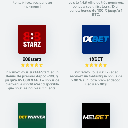
Rentabilisez vos paris au
Le site 1xbit offre de très nombreux
maximum !
bonus à ses utilisateurs. 1Xbit
bonus:
bonus de 100 % jusqu'à 1
BTC.
888starz
1XBET
Inscrivez vous sur 888Starz et un
Inscrivez-vous sur 1xBet et
Bonus de premier dépôt +100%
recevez un fantastique bonus de
jusqu'à 65 000 XAF.
Le bonus de
200 %
sur votre premier dépôt
bienvenue sportif n'est disponible
jusqu'à 200$
!
que pour les nouveaux clients.