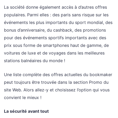
La société donne également accès à d’autres offres
populaires. Parmi elles : des paris sans risque sur les
événements les plus importants du sport mondial, des
bonus d’anniversaire, du cashback, des promotions
pour des événements sportifs importants avec des
prix sous forme de smartphones haut de gamme, de
voitures de luxe et de voyages dans les meilleures
stations balnéaires du monde !
Une liste complète des offres actuelles du bookmaker
peut toujours être trouvée dans la section Promo du
site Web. Alors allez-y et choisissez l’option qui vous
convient le mieux !
La sécurité avant tout