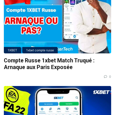
1XBET
1xbet compte russe
Compte Russe 1xbet Match Truqué :
Arnaque aux Paris Exposée
0