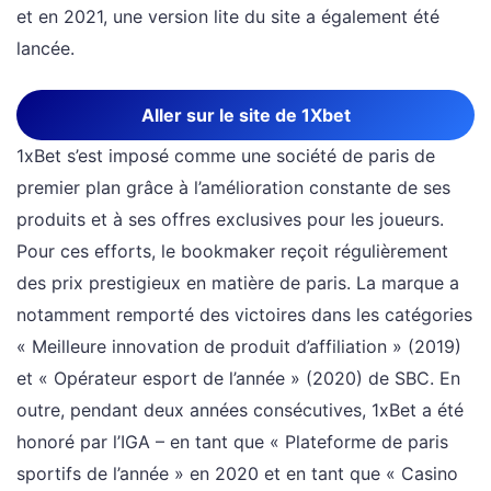
et en 2021, une version lite du site a également été
lancée.
Aller sur le site de 1Xbet
1xBet s’est imposé comme une société de paris de
premier plan grâce à l’amélioration constante de ses
produits et à ses offres exclusives pour les joueurs.
Pour ces efforts, le bookmaker reçoit régulièrement
des prix prestigieux en matière de paris. La marque a
notamment remporté des victoires dans les catégories
« Meilleure innovation de produit d’affiliation » (2019)
et « Opérateur esport de l’année » (2020) de SBC. En
outre, pendant deux années consécutives, 1xBet a été
honoré par l’IGA – en tant que « Plateforme de paris
sportifs de l’année » en 2020 et en tant que « Casino