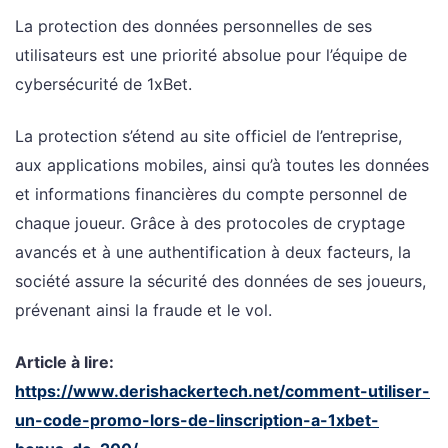
La protection des données personnelles de ses
utilisateurs est une priorité absolue pour l’équipe de
cybersécurité de 1xBet.
La protection s’étend au site officiel de l’entreprise,
aux applications mobiles, ainsi qu’à toutes les données
et informations financières du compte personnel de
chaque joueur. Grâce à des protocoles de cryptage
avancés et à une authentification à deux facteurs, la
société assure la sécurité des données de ses joueurs,
prévenant ainsi la fraude et le vol.
Article à lire:
https://www.derishackertech.net/comment-utiliser-
un-code-promo-lors-de-linscription-a-1xbet-