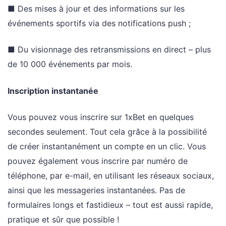
■ Des mises à jour et des informations sur les
événements sportifs via des notifications push ;
■ Du visionnage des retransmissions en direct – plus
de 10 000 événements par mois.
Inscription instantanée
Vous pouvez vous inscrire sur 1xBet en quelques
secondes seulement. Tout cela grâce à la possibilité
de créer instantanément un compte en un clic. Vous
pouvez également vous inscrire par numéro de
téléphone, par e-mail, en utilisant les réseaux sociaux,
ainsi que les messageries instantanées. Pas de
formulaires longs et fastidieux – tout est aussi rapide,
pratique et sûr que possible !