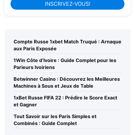
INSCRIVEZ-VOUS!
Compte Russe 1xbet Match Truqué : Arnaque
aux Paris Exposée
1Win Côte d’Ivoire : Guide Complet pour les
Parieurs Ivoiriens
Betwinner Casino : Découvrez les Meilleures
Machines à Sous et Jeux de Table
1xBet Russe FIFA 22 : Prédire le Score Exact
et Gagner
Tout Savoir sur les Paris Simples et
Combinés : Guide Complet