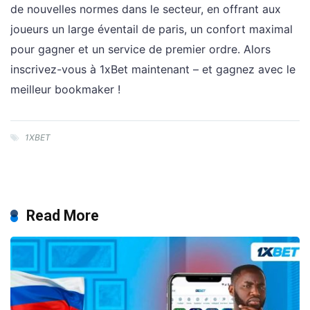
de nouvelles normes dans le secteur, en offrant aux
joueurs un large éventail de paris, un confort maximal
pour gagner et un service de premier ordre. Alors
inscrivez-vous à 1xBet maintenant – et gagnez avec le
meilleur bookmaker !
1XBET
Read More