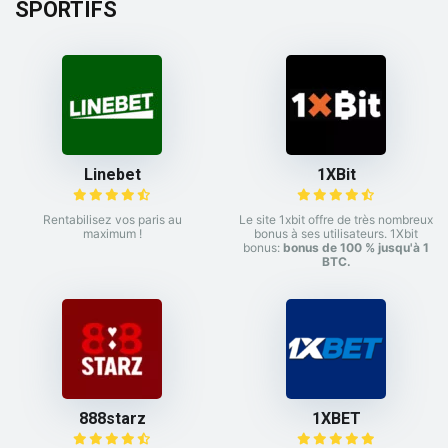
SPORTIFS
Linebet
1XBit
Rentabilisez vos paris au
Le site 1xbit offre de très nombreux
maximum !
bonus à ses utilisateurs. 1Xbit
bonus:
bonus de 100 % jusqu'à 1
BTC.
888starz
1XBET