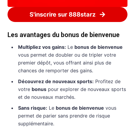
S'inscrire sur 888starz
Les avantages du bonus de bienvenue
Multipliez vos gains:
Le
bonus de bienvenue
vous permet de doubler ou de tripler votre
premier dépôt, vous offrant ainsi plus de
chances de remporter des gains.
Découvrez de nouveaux sports:
Profitez de
votre
bonus
pour explorer de nouveaux sports
et de nouveaux marchés.
Sans risque:
Le
bonus de bienvenue
vous
permet de parier sans prendre de risque
supplémentaire.