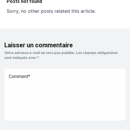
Posts not found
Sorry, no other posts related this article.
Laisser un commentaire
Votre adresse e-mail ne sera pas publiée.
Les champs obligatoires
sont indiqués avec
*