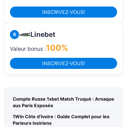
INSCRIVEZ-VOUS!
Linebet
6
100%
Valeur bonus :
INSCRIVEZ-VOUS!
Compte Russe 1xbet Match Truqué : Arnaque
aux Paris Exposée
1Win Côte d’Ivoire : Guide Complet pour les
Parieurs Ivoiriens