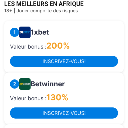
LES MEILLEURS EN AFRIQUE
18+ | Jouer comporte des risques
1xbet
1
200%
Valeur bonus :
INSCRIVEZ-VOUS!
Betwinner
2
130%
Valeur bonus :
INSCRIVEZ-VOUS!