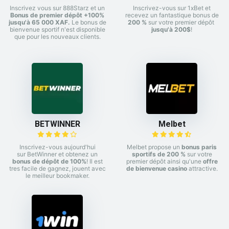
Inscrivez vous sur 888Starz et un
Inscrivez-vous sur 1xBet et
Bonus de premier dépôt +100%
recevez un fantastique bonus de
jusqu'à 65 000 XAF.
Le bonus de
200 %
sur votre premier dépôt
bienvenue sportif n'est disponible
jusqu'à 200$
!
que pour les nouveaux clients.
BETWINNER
Melbet
Inscrivez-vous aujourd'hui
Melbet propose un
bonus paris
sur BetWinner et obtenez un
sportifs de 200 %
sur votre
bonus de dépôt de 100%
! Il est
premier dépôt ainsi qu'une
offre
tres facile de gagnez, jouent avec
de bienvenue casino
attractive.
le meilleur bookmaker.