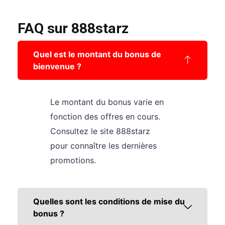
FAQ sur 888starz
Quel est le montant du bonus de
bienvenue ?
Le montant du bonus varie en
fonction des offres en cours.
Consultez le site 888starz
pour connaître les dernières
promotions.
Quelles sont les conditions de mise du
bonus ?