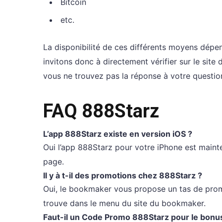
Bitcoin
etc.
La disponibilité de ces différents moyens dépe
invitons donc à directement vérifier sur le site
vous ne trouvez pas la réponse à votre questio
FAQ 888Starz
L’app 888Starz existe en version iOS ?
Oui l’app 888Starz pour votre iPhone est mainte
page.
Il y à t-il des promotions chez 888Starz ?
Oui, le bookmaker vous propose un tas de prom
trouve dans le menu du site du bookmaker.
Faut-il un Code Promo 888Starz pour le bonu