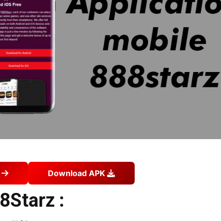
Download APK
8Starz :