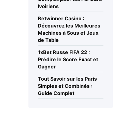
Ivoiriens
Betwinner Casino :
Découvrez les Meilleures
Machines à Sous et Jeux
de Table
1xBet Russe FIFA 22 :
Prédire le Score Exact et
Gagner
Tout Savoir sur les Paris
Simples et Combinés :
Guide Complet