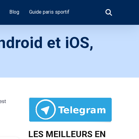
Blog
Guide paris sportif
ndroid et iOS,
est
LES MEILLEURS EN