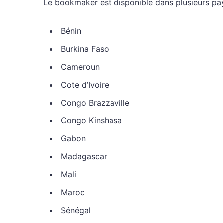
Le bookmaker est disponible dans plusieurs pay
Bénin
Burkina Faso
Cameroun
Cote d’Ivoire
Congo Brazzaville
Congo Kinshasa
Gabon
Madagascar
Mali
Maroc
Sénégal