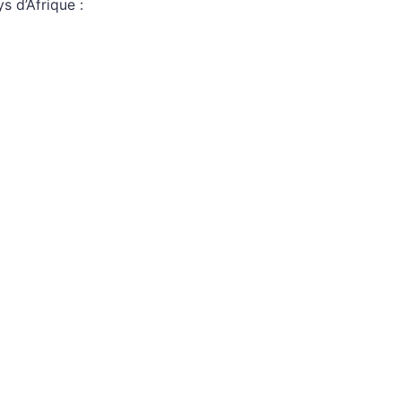
s d’Afrique :