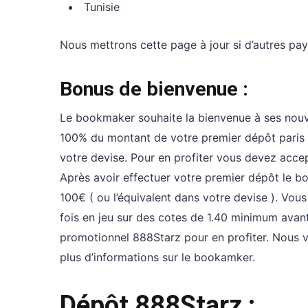
Tunisie
Nous mettrons cette page à jour si d’autres pays 
Bonus de bienvenue
:
Le bookmaker souhaite la bienvenue à ses nouv
100% du montant de votre premier dépôt paris s
votre devise. Pour en profiter vous devez accep
Après avoir effectuer votre premier dépôt le 
100€ ( ou l’équivalent dans votre devise ). Vou
fois en jeu sur des cotes de 1.40 minimum avan
promotionnel 888Starz pour en profiter. Nous v
plus d’informations sur le bookamker.
Dépôt 888Starz :