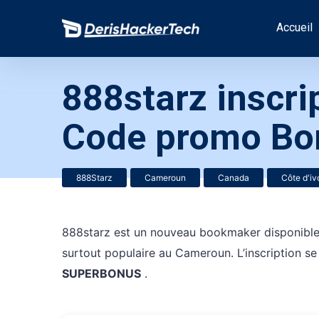
Accueil
888starz inscri
Code promo Bon
888Starz
Cameroun
Canada
Côte d'iv
888starz est un nouveau bookmaker disponible da
surtout populaire au Cameroun. L’inscription se
SUPERBONUS
.