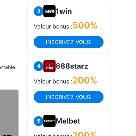
1win
3
500%
Valeur bonus :
INSCRIVEZ-VOUS!
888starz
4
ortable
200%
Valeur bonus :
INSCRIVEZ-VOUS!
Melbet
5
200%