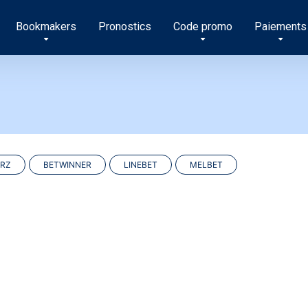
Bookmakers
Pronostics
Code promo
Paiements
ARZ
BETWINNER
LINEBET
MELBET