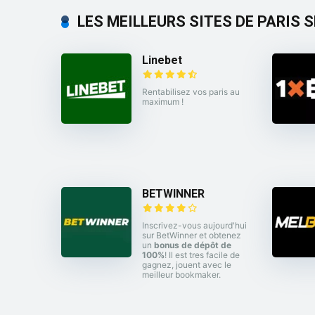
LES MEILLEURS SITES DE PARIS 
Linebet
Rentabilisez vos paris au
maximum !
BETWINNER
Inscrivez-vous aujourd'hui
sur BetWinner et obtenez
un
bonus de dépôt de
100%
! Il est tres facile de
gagnez, jouent avec le
meilleur bookmaker.