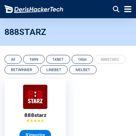
888STARZ
All
1WIN
1XBET
1Xbit
888STARZ
BETWINNER
LINEBET
MELBET
888starz
S'inscrire