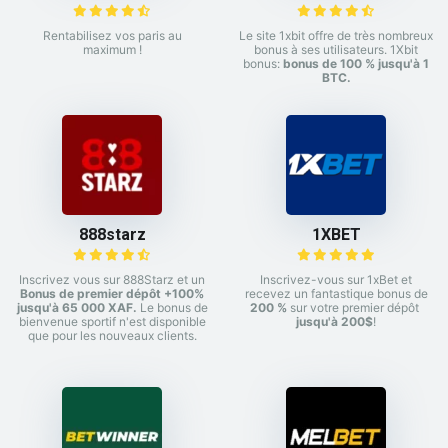
Rentabilisez vos paris au
Le site 1xbit offre de très nombreux
maximum !
bonus à ses utilisateurs. 1Xbit
bonus:
bonus de 100 % jusqu'à 1
BTC.
888starz
1XBET
Inscrivez vous sur 888Starz et un
Inscrivez-vous sur 1xBet et
Bonus de premier dépôt +100%
recevez un fantastique bonus de
jusqu'à 65 000 XAF.
Le bonus de
200 %
sur votre premier dépôt
bienvenue sportif n'est disponible
jusqu'à 200$
!
que pour les nouveaux clients.