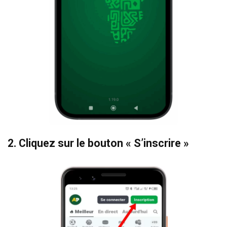
2.
Cliquez sur le bouton
« S’inscrire »