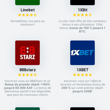
Linebet
1XBit
Rentabilisez vos paris au
Le site 1xbit offre de très nombreux
maximum !
bonus à ses utilisateurs. 1Xbit
bonus:
bonus de 100 % jusqu'à 1
BTC.
888starz
1XBET
Inscrivez vous sur 888Starz et un
Inscrivez-vous sur 1xBet et
Bonus de premier dépôt +100%
recevez un fantastique bonus de
jusqu'à 65 000 XAF.
Le bonus de
200 %
sur votre premier dépôt
bienvenue sportif n'est disponible
jusqu'à 200$
!
que pour les nouveaux clients.