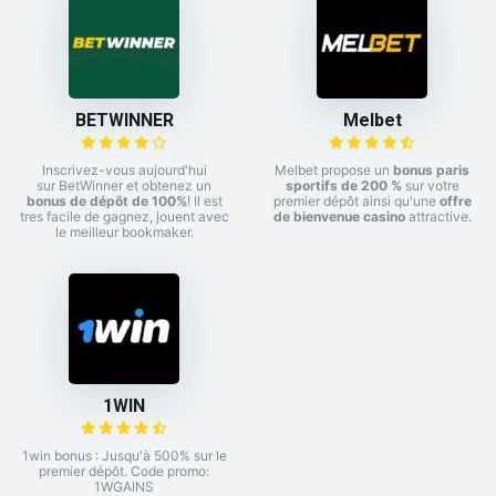
BETWINNER
Melbet
Inscrivez-vous aujourd'hui
Melbet propose un
bonus paris
sur BetWinner et obtenez un
sportifs de 200 %
sur votre
bonus de dépôt de 100%
! Il est
premier dépôt ainsi qu'une
offre
tres facile de gagnez, jouent avec
de bienvenue casino
attractive.
le meilleur bookmaker.
1WIN
1win bonus : Jusqu'à 500% sur le
premier dépôt. Code promo:
1WGAINS