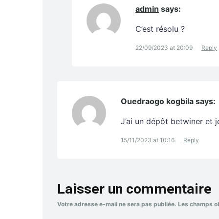
admin
says:
C’est résolu ?
22/09/2023 at 20:09
Reply
Ouedraogo kogbila says:
J’ai un dépôt betwiner et 
15/11/2023 at 10:16
Reply
Laisser un commentaire
Votre adresse e-mail ne sera pas publiée.
Les champs ob