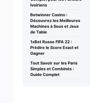
Ivoiriens
Betwinner Casino :
Découvrez les Meilleures
Machines à Sous et Jeux
de Table
1xBet Russe FIFA 22 :
Prédire le Score Exact et
Gagner
Tout Savoir sur les Paris
Simples et Combinés :
Guide Complet