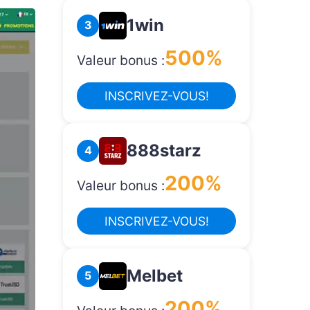
1win
3
500%
Valeur bonus :
INSCRIVEZ-VOUS!
888starz
4
200%
Valeur bonus :
INSCRIVEZ-VOUS!
Melbet
5
200%