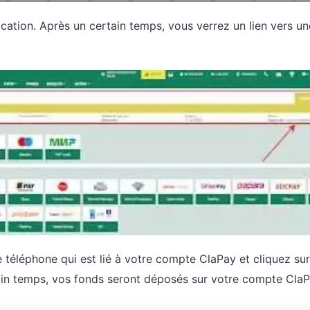
ication. Après un certain temps, vous verrez un lien vers un
de téléphone qui est lié à votre compte ClaPay et cliquez sur
tain temps, vos fonds seront déposés sur votre compte ClaP