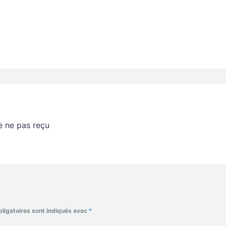
je ne pas reçu
ligatoires sont indiqués avec
*