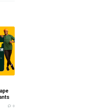
tape
ants
0