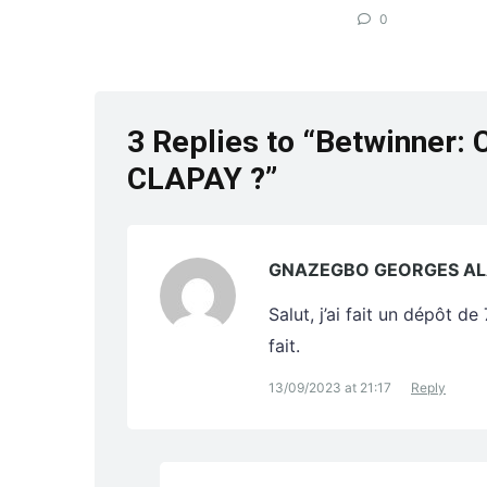
0
3 Replies to “Betwinner:
CLAPAY ?”
GNAZEGBO GEORGES ALA
Salut, j’ai fait un dépôt 
fait.
13/09/2023 at 21:17
Reply