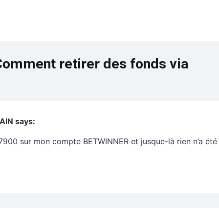
 Comment retirer des fonds via
IN says:
de 7900 sur mon compte BETWINNER et jusque-là rien n’a été