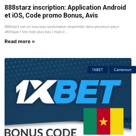
888starz inscription: Application Android
et iOS, Code promo Bonus, Avis
888starz est un nouveau bookmaker disponible dans plusieurs pays
d’Afrique ( Voir liste plus bas ) mais il ...
Read more »
1XBET
Cameroun