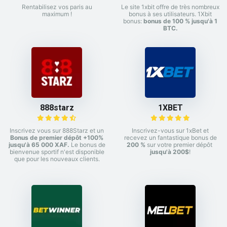
Rentabilisez vos paris au
Le site 1xbit offre de très nombreux
maximum !
bonus à ses utilisateurs. 1Xbit
bonus:
bonus de 100 % jusqu'à 1
BTC.
888starz
1XBET
Inscrivez vous sur 888Starz et un
Inscrivez-vous sur 1xBet et
Bonus de premier dépôt +100%
recevez un fantastique bonus de
jusqu'à 65 000 XAF.
Le bonus de
200 %
sur votre premier dépôt
bienvenue sportif n'est disponible
jusqu'à 200$
!
que pour les nouveaux clients.