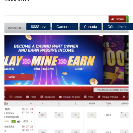
888Starz
Cameroun
Canada
Côte d'ivoire