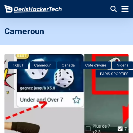
Cameroun
1XBET
Cameroun
Canada
Côte d'ivoire
Nigeria
PARIS SPORTIFS