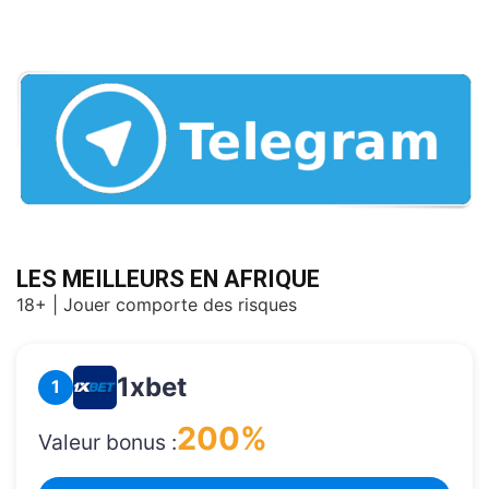
LES MEILLEURS EN AFRIQUE
18+ | Jouer comporte des risques
1xbet
1
200%
Valeur bonus :