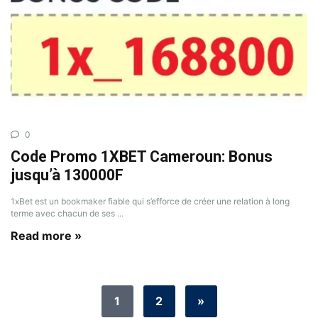
0
Code Promo 1XBET Cameroun: Bonus
jusqu’à 130000F
1xBet est un bookmaker fiable qui s’efforce de créer une relation à long
terme avec chacun de ses ...
Read more »
1
2
»