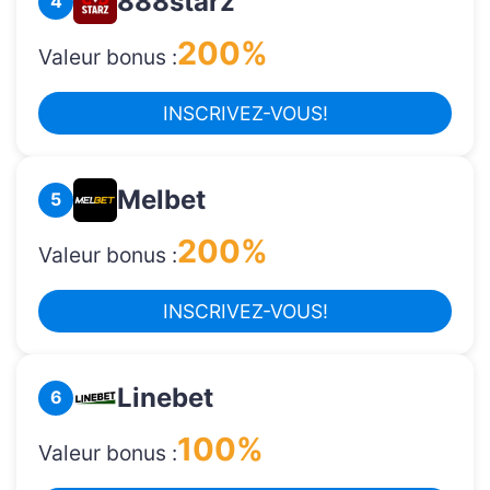
888starz
4
200%
Valeur bonus :
INSCRIVEZ-VOUS!
Melbet
5
200%
Valeur bonus :
INSCRIVEZ-VOUS!
Linebet
6
100%
Valeur bonus :