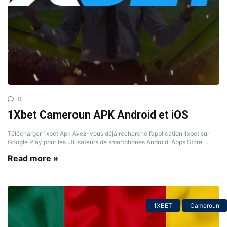
0
1Xbet Cameroun APK Android et iOS
Télécharger 1xbet Apk Avez-vous déjà recherché l’application 1xbet sur
Google Play pour les utilisateurs de smartphones Android, Apps Store, ...
Read more »
1XBET
Cameroun