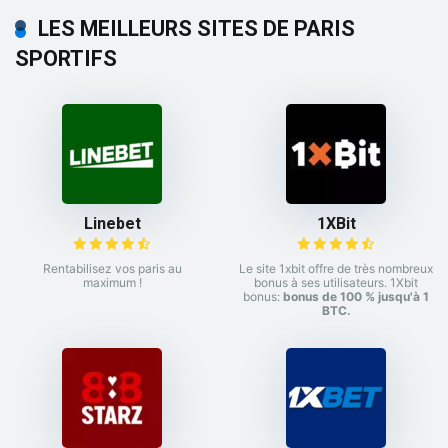
LES MEILLEURS SITES DE PARIS
SPORTIFS
Linebet
1XBit
Rentabilisez vos paris au
Le site 1xbit offre de très nombreux
maximum !
bonus à ses utilisateurs. 1Xbit
bonus:
bonus de 100 % jusqu'à 1
BTC.