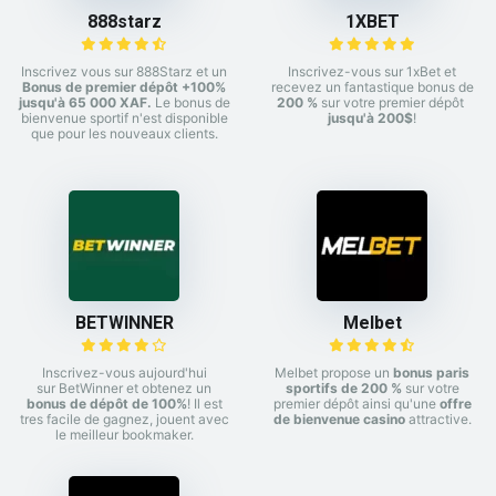
888starz
1XBET
Inscrivez vous sur 888Starz et un
Inscrivez-vous sur 1xBet et
Bonus de premier dépôt +100%
recevez un fantastique bonus de
jusqu'à 65 000 XAF.
Le bonus de
200 %
sur votre premier dépôt
bienvenue sportif n'est disponible
jusqu'à 200$
!
que pour les nouveaux clients.
BETWINNER
Melbet
Inscrivez-vous aujourd'hui
Melbet propose un
bonus paris
sur BetWinner et obtenez un
sportifs de 200 %
sur votre
bonus de dépôt de 100%
! Il est
premier dépôt ainsi qu'une
offre
tres facile de gagnez, jouent avec
de bienvenue casino
attractive.
le meilleur bookmaker.