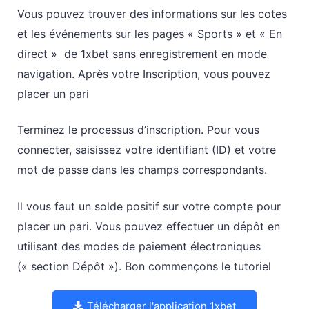
Vous pouvez trouver des informations sur les cotes
et les événements sur les pages « Sports » et « En
direct » de 1xbet sans enregistrement en mode
navigation. Après votre Inscription, vous pouvez
placer un pari
Terminez le processus d’inscription. Pour vous
connecter, saisissez votre identifiant (ID) et votre
mot de passe dans les champs correspondants.
Il vous faut un solde positif sur votre compte pour
placer un pari. Vous pouvez effectuer un dépôt en
utilisant des modes de paiement électroniques
(« section Dépôt »). Bon commençons le tutoriel
Télécharger l'application 1xbet