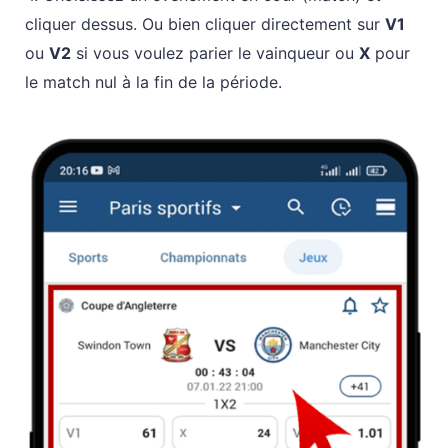
cliquer dessus. Ou bien cliquer directement sur
V1
ou
V2
si vous voulez parier le vainqueur ou
X
pour
le match nul à la fin de la période.