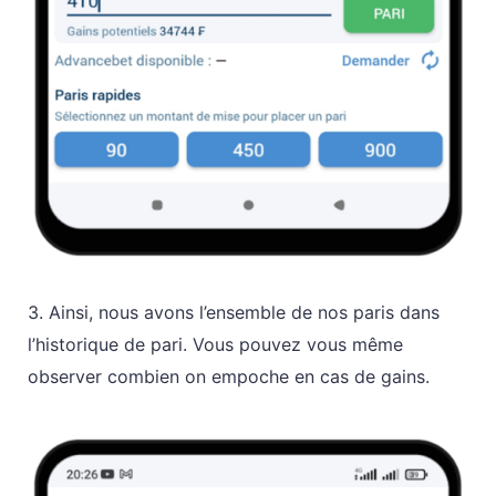
3. Ainsi, nous avons l’ensemble de nos paris dans
l’historique de pari. Vous pouvez vous même
observer combien on empoche en cas de gains.