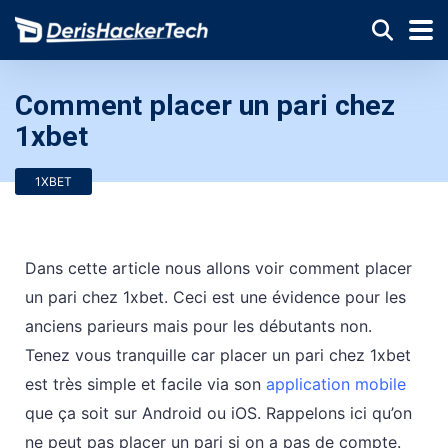
Comment placer un pari chez
1xbet
1XBET
Dans cette article nous allons voir comment placer
un pari chez 1xbet. Ceci est une évidence pour les
anciens parieurs mais pour les débutants non.
Tenez vous tranquille car placer un pari chez 1xbet
est très simple et facile via son
application mobile
que ça soit sur Android ou iOS. Rappelons ici qu’on
ne peut pas placer un pari si on a pas de compte.