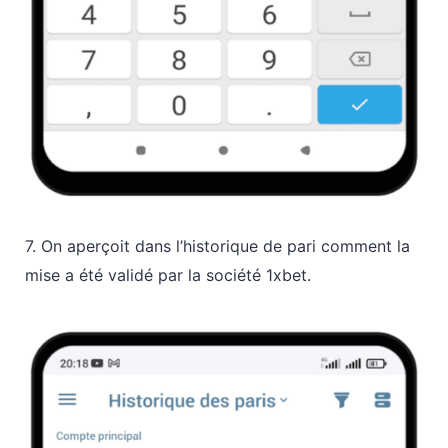
7. On aperçoit dans l’historique de pari comment la
mise a été validé par la société 1xbet.