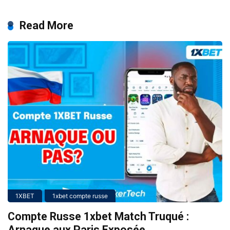
Read More
1XBET
1xbet compte russe
Compte Russe 1xbet Match Truqué :
Arnaque aux Paris Exposée