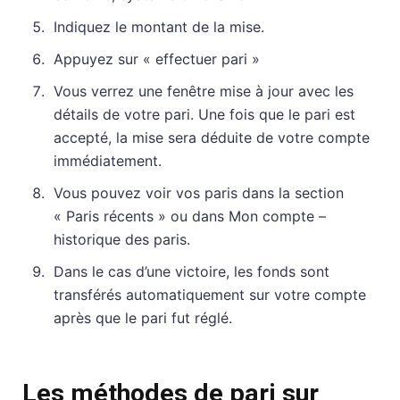
Indiquez le montant de la mise.
Appuyez sur « effectuer pari »
Vous verrez une fenêtre mise à jour avec les
détails de votre pari. Une fois que le pari est
accepté, la mise sera déduite de votre compte
immédiatement.
Vous pouvez voir vos paris dans la section
« Paris récents » ou dans Mon compte –
historique des paris.
Dans le cas d’une victoire, les fonds sont
transférés automatiquement sur votre compte
après que le pari fut réglé.
Les méthodes de pari sur