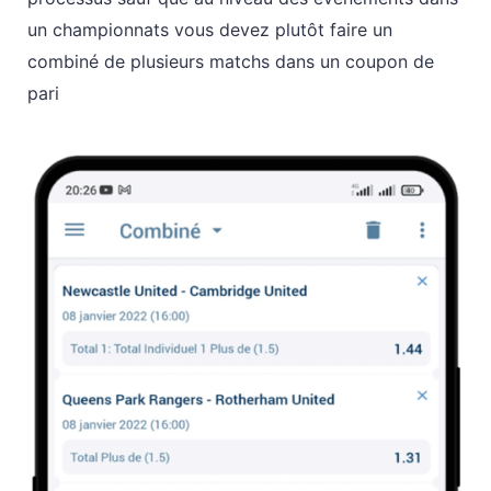
un championnats vous devez plutôt faire un
combiné de plusieurs matchs dans un coupon de
pari