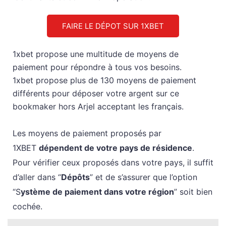
FAIRE LE DÉPOT SUR 1XBET
1xbet propose une multitude de moyens de
paiement pour répondre à tous vos besoins.
1xbet propose plus de 130 moyens de paiement
différents pour déposer votre argent sur ce
bookmaker hors Arjel acceptant les français.
Les moyens de paiement proposés par
1XBET
dépendent de votre pays de résidence
.
Pour vérifier ceux proposés dans votre pays, il suffit
d’aller dans “
Dépôts
” et de s’assurer que l’option
“S
ystème de paiement dans votre région
” soit bien
cochée.