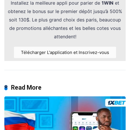
Installez la meilleure appli pour parier de
1WIN
et
obtenez le bonus sur le premier dépôt jusqu’à 500%
soit 130$. Le plus grand choix des paris, beaucoup
de promotions alléchantes et les belles cotes vous
attendent!
Télécharger L'application et Inscrivez-vous
Read More