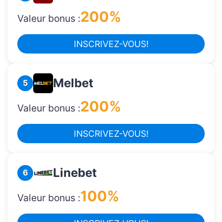
200%
Valeur bonus :
INSCRIVEZ-VOUS!
Melbet
5
200%
Valeur bonus :
INSCRIVEZ-VOUS!
Linebet
6
100%
Valeur bonus :