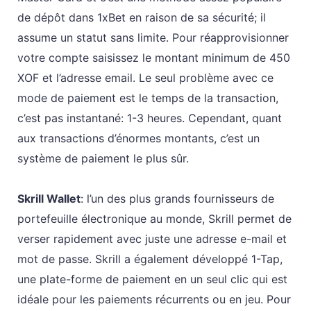
de dépôt dans 1xBet en raison de sa sécurité; il
assume un statut sans limite. Pour réapprovisionner
votre compte saisissez le montant minimum de 450
XOF et l’adresse email. Le seul problème avec ce
mode de paiement est le temps de la transaction,
c’est pas instantané: 1-3 heures. Cependant, quant
aux transactions d’énormes montants, c’est un
système de paiement le plus sûr.
Skrill Wallet
: l’un des plus grands fournisseurs de
portefeuille électronique au monde, Skrill permet de
verser rapidement avec juste une adresse e-mail et
mot de passe. Skrill a également développé 1-Tap,
une plate-forme de paiement en un seul clic qui est
idéale pour les paiements récurrents ou en jeu. Pour