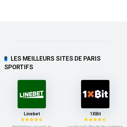
LES MEILLEURS SITES DE PARIS
SPORTIFS
Linebet
1XBit
Rentabilisez vos paris au
Le site 1xbit offre de très nombreux