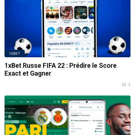
1XBET
1xBet Russe FIFA 22 : Prédire le Score
Exact et Gagner
2