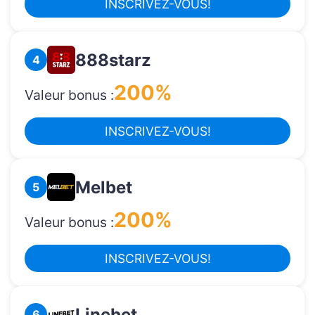
INSCRIVEZ-VOUS!
888starz
4
200%
Valeur bonus :
INSCRIVEZ-VOUS!
Melbet
5
200%
Valeur bonus :
INSCRIVEZ-VOUS!
Linebet
6