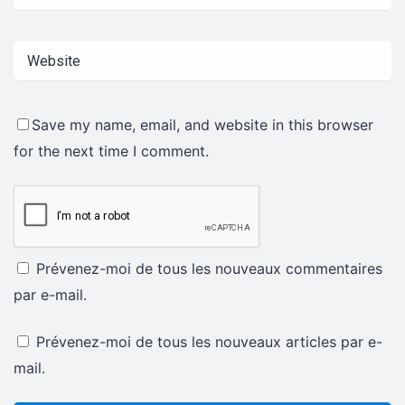
Save my name, email, and website in this browser
for the next time I comment.
Prévenez-moi de tous les nouveaux commentaires
par e-mail.
Prévenez-moi de tous les nouveaux articles par e-
mail.