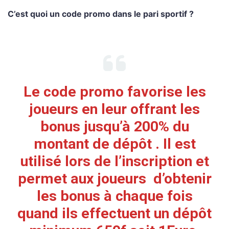
C’est quoi un code promo dans le pari sportif ?
Le code promo favorise les
joueurs en leur offrant les
bonus jusqu’à 200% du
montant de dépôt . Il est
utilisé lors de l’inscription et
permet aux joueurs d’obtenir
les bonus à chaque fois
quand ils effectuent un dépôt