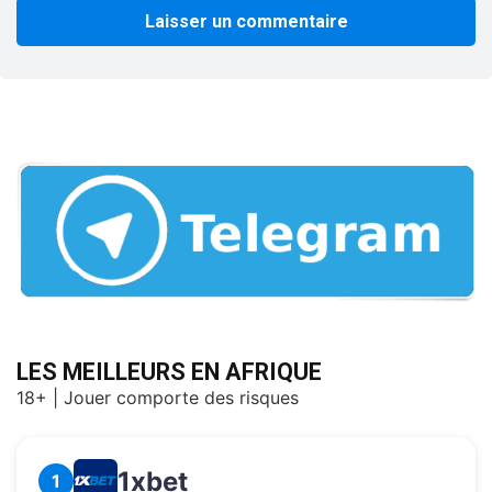
LES MEILLEURS EN AFRIQUE
18+ | Jouer comporte des risques
1xbet
1