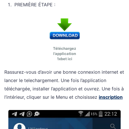
PREMIÈRE ÉTAPE :
Téléchargez
l’application
1xbet ici
Rassurez-vous d’avoir une bonne connexion internet et
lancer le telechargement. Une fois l’application
téléchargée, installer l’application et ouvrez. Une fois à
l’intérieur, cliquer sur le Menu et choisissez
inscription