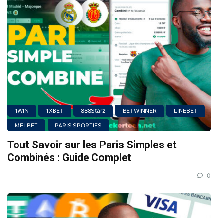
1WIN
1XBET
888Starz
BETWINNER
LINEBET
MELBET
PARIS SPORTIFS
Tout Savoir sur les Paris Simples et
Combinés : Guide Complet
0