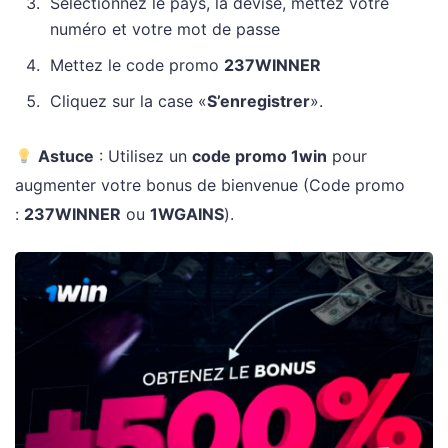
Sélectionnez le pays, la devise, mettez votre
numéro et votre mot de passe
Mettez le code promo
237WINNER
Cliquez sur la case «
S’enregistrer
».
Astuce
: Utilisez un
code promo 1win
pour
augmenter votre bonus de bienvenue (Code promo
:
237WINNER
ou
1WGAINS
).