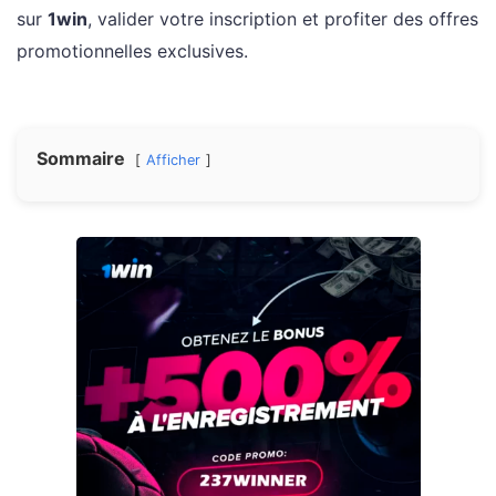
sur
1win
, valider votre inscription et profiter des offres
promotionnelles exclusives.
Sommaire
Afficher