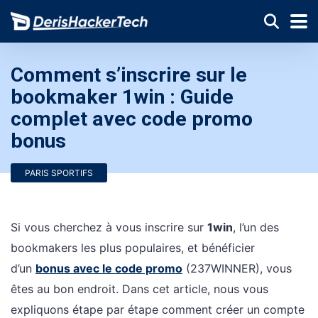
Comment s’inscrire sur le
bookmaker 1win : Guide
complet avec code promo
bonus
PARIS SPORTIFS
Si vous cherchez à vous inscrire sur
1win
, l’un des
bookmakers les plus populaires, et bénéficier
d’un
bonus avec le code promo
(237WINNER), vous
êtes au bon endroit. Dans cet article, nous vous
expliquons étape par étape comment créer un compte