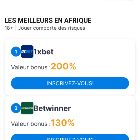
LES MEILLEURS EN AFRIQUE
18+ | Jouer comporte des risques
1xbet
1
200%
Valeur bonus :
INSCRIVEZ-VOUS!
Betwinner
2
130%
Valeur bonus :
INSCRIVEZ-VOUS!