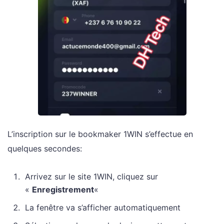
L’inscription sur le bookmaker 1WIN s’effectue en
quelques secondes:
Arrivez sur le site 1WIN, cliquez sur
«
Enregistrement
«
La fenêtre va s’afficher automatiquement