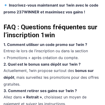
Inscrivez-vous maintenant sur 1win avec le code
promo 237WINNER et maximisez vos gains !
FAQ : Questions fréquentes sur
l’inscription 1win
1. Comment utiliser un code promo sur 1win ?
Entrez-le lors de l’inscription ou dans la section
« Promotions » après création du compte.
2. Quel est le bonus sans dépôt sur 1win ?
Actuellement, 1win propose surtout des
bonus sur
dépôt
, mais surveillez les promotions pour des offres
gratuites.
3. Comment retirer ses gains sur 1win ?
Allez dans
« Retrait »
, choisissez un moyen de
paiement et suivez les instructions.