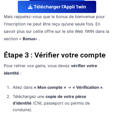
Télécharger l’Appli 1win
Mais rappelez-vous que le bonus de bienvenue pour
l’inscription ne peut être reçu qu’une seule fois. En
savoir plus sur cette offre sur le site Web 1WIN dans la
section «
Bonus
« .
Étape 3 : Vérifier votre compte
Pour retirer vos gains, vous devez
vérifier votre
identité
:
Allez dans
« Mon compte »
→
« Vérification »
.
Téléchargez une
copie de votre pièce
d’identité
(CNI, passeport ou permis de
conduire).