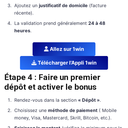
Ajoutez un
justificatif de domicile
(facture
récente).
La validation prend généralement
24 à 48
heures
.
Allez sur 1win
Télécharger l’Appli 1win
Étape 4 : Faire un premier
dépôt et activer le bonus
Rendez-vous dans la section
« Dépôt »
.
Choisissez une
méthode de paiement
( Mobile
money, Visa, Mastercard, Skrill, Bitcoin, etc.).