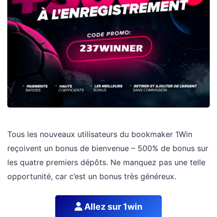
Tous les nouveaux utilisateurs du bookmaker 1Win
reçoivent un bonus de bienvenue – 500% de bonus sur
les quatre premiers dépôts. Ne manquez pas une telle
opportunité, car c’est un bonus très généreux.
Allez sur 1win