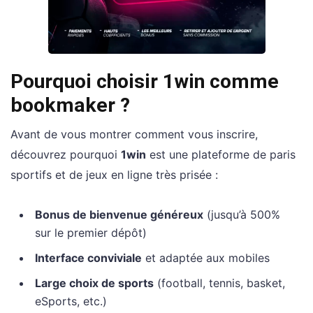
Pourquoi choisir 1win comme
bookmaker ?
Avant de vous montrer comment vous inscrire,
découvrez pourquoi
1win
est une plateforme de paris
sportifs et de jeux en ligne très prisée :
Bonus de bienvenue généreux
(jusqu’à 500%
sur le premier dépôt)
Interface conviviale
et adaptée aux mobiles
Large choix de sports
(football, tennis, basket,
eSports, etc.)