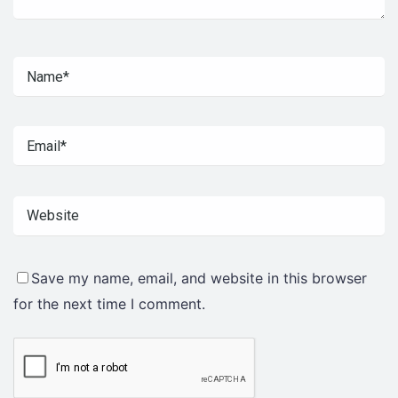
Save my name, email, and website in this browser
for the next time I comment.