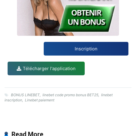
Inscription
Télécharger l'application
BONUS LINEBET
,
linebet code promo bonus BET25
,
linebet
inscription
,
Linebet paiement
Read More