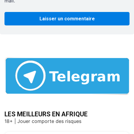
mail.
LES MEILLEURS EN AFRIQUE
18+ | Jouer comporte des risques