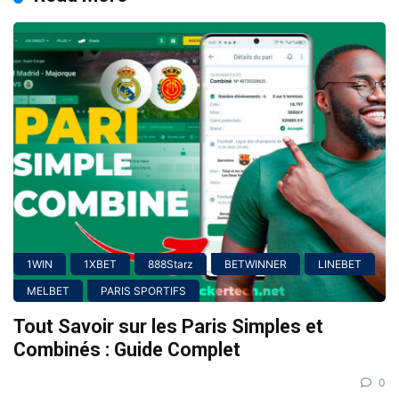
1WIN
1XBET
888Starz
BETWINNER
LINEBET
MELBET
PARIS SPORTIFS
Tout Savoir sur les Paris Simples et
Combinés : Guide Complet
0