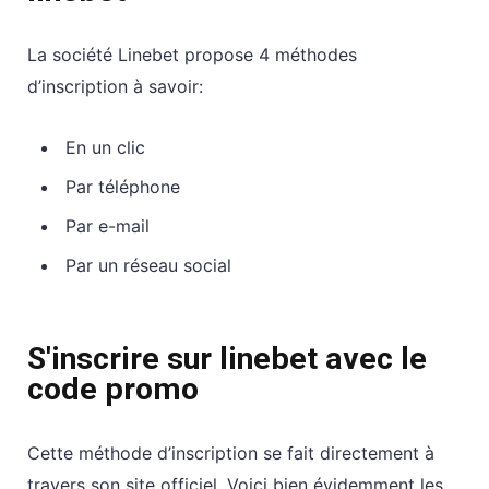
La société Linebet propose 4 méthodes
d’inscription à savoir:
En un clic
Par téléphone
Par e-mail
Par un réseau social
S'inscrire sur linebet avec le
code promo
Cette méthode d’inscription se fait directement à
travers son site officiel. Voici bien évidemment les