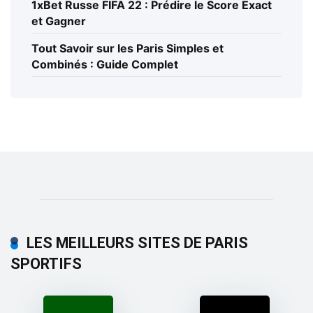
1xBet Russe FIFA 22 : Prédire le Score Exact
et Gagner
Tout Savoir sur les Paris Simples et
Combinés : Guide Complet
LES MEILLEURS SITES DE PARIS
SPORTIFS