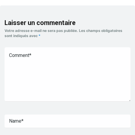
Laisser un commentaire
Votre adresse e-mail ne sera pas publiée.
Les champs obligatoires
sont indiqués avec
*