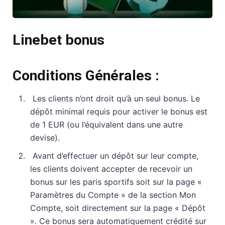
Linebet bonus
Conditions Générales :
Les clients n’ont droit qu’à un seul bonus. Le
dépôt minimal requis pour activer le bonus est
de 1 EUR (ou l’équivalent dans une autre
devise).
Avant d’effectuer un dépôt sur leur compte,
les clients doivent accepter de recevoir un
bonus sur les paris sportifs soit sur la page «
Paramètres du Compte » de la section Mon
Compte, soit directement sur la page « Dépôt
». Ce bonus sera automatiquement crédité sur