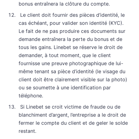
bonus entraînera la clôture du compte.
Le client doit fournir des pièces d’identité, le
cas échéant, pour valider son identité (KYC).
Le fait de ne pas produire ces documents sur
demande entraînera la perte du bonus et de
tous les gains. Linebet se réserve le droit de
demander, à tout moment, que le client
fournisse une preuve photographique de lui-
même tenant sa pièce d’identité (le visage du
client doit être clairement visible sur la photo)
ou se soumette à une identification par
téléphone.
Si Linebet se croit victime de fraude ou de
blanchiment d’argent, l’entreprise a le droit de
fermer le compte du client et de geler le solde
restant.