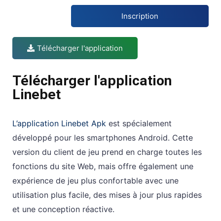
Inscription
Télécharger l'application
Télécharger l'application
Linebet
L’application Linebet Apk
est spécialement
développé pour les smartphones Android. Cette
version du client de jeu prend en charge toutes les
fonctions du site Web, mais offre également une
expérience de jeu plus confortable avec une
utilisation plus facile, des mises à jour plus rapides
et une conception réactive.