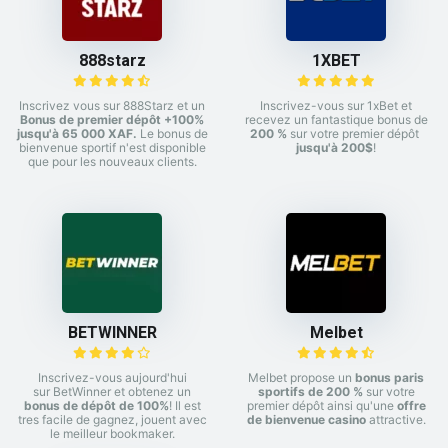
888starz
1XBET
Inscrivez vous sur 888Starz et un
Inscrivez-vous sur 1xBet et
Bonus de premier dépôt +100%
recevez un fantastique bonus de
jusqu'à 65 000 XAF.
Le bonus de
200 %
sur votre premier dépôt
bienvenue sportif n'est disponible
jusqu'à 200$
!
que pour les nouveaux clients.
BETWINNER
Melbet
Inscrivez-vous aujourd'hui
Melbet propose un
bonus paris
sur BetWinner et obtenez un
sportifs de 200 %
sur votre
bonus de dépôt de 100%
! Il est
premier dépôt ainsi qu'une
offre
tres facile de gagnez, jouent avec
de bienvenue casino
attractive.
le meilleur bookmaker.