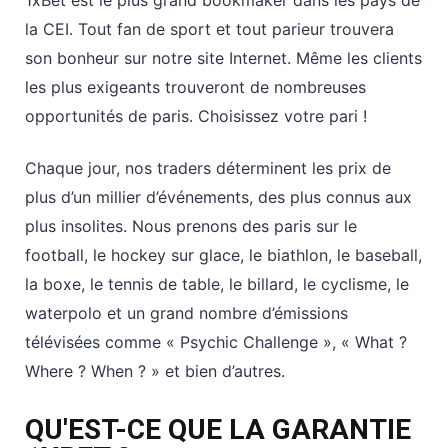
1xBet est le plus grand bookmaker dans les pays de
la CEI. Tout fan de sport et tout parieur trouvera
son bonheur sur notre site Internet. Même les clients
les plus exigeants trouveront de nombreuses
opportunités de paris. Choisissez votre pari !
Chaque jour, nos traders déterminent les prix de
plus d’un millier d’événements, des plus connus aux
plus insolites. Nous prenons des paris sur le
football, le hockey sur glace, le biathlon, le baseball,
la boxe, le tennis de table, le billard, le cyclisme, le
waterpolo et un grand nombre d’émissions
télévisées comme « Psychic Challenge », « What ?
Where ? When ? » et bien d’autres.
QU'EST-CE QUE LA GARANTIE