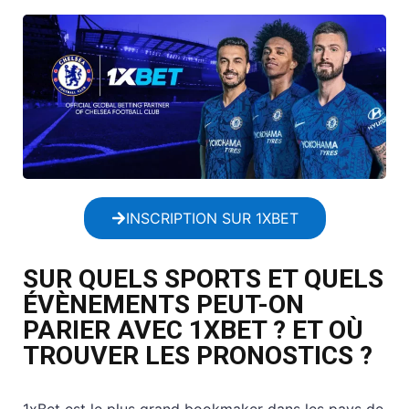
INSCRIPTION SUR 1XBET
SUR QUELS SPORTS ET QUELS
ÉVÈNEMENTS PEUT-ON
PARIER AVEC 1XBET ? ET OÙ
TROUVER LES PRONOSTICS ?