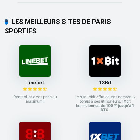
LES MEILLEURS SITES DE PARIS
SPORTIFS
Linebet
1XBit
Rentabilisez vos paris au
Le site 1xbit offre de très nombreux
maximum !
bonus à ses utilisateurs. 1Xbit
bonus:
bonus de 100 % jusqu'à 1
BTC.