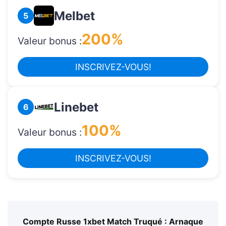
Melbet
5
200%
Valeur bonus :
INSCRIVEZ-VOUS!
Linebet
6
100%
Valeur bonus :
INSCRIVEZ-VOUS!
Compte Russe 1xbet Match Truqué : Arnaque