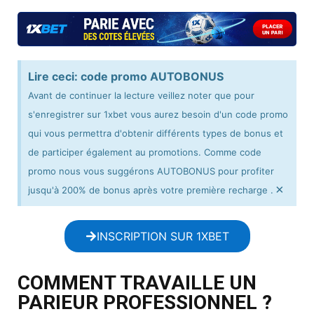
Lire ceci: code promo AUTOBONUS
Avant de continuer la lecture veillez noter que pour
s'enregistrer sur 1xbet vous aurez besoin d'un code promo
qui vous permettra d'obtenir différents types de bonus et
de participer également au promotions. Comme code
promo nous vous suggérons AUTOBONUS pour profiter
×
jusqu'à 200% de bonus après votre première recharge .
INSCRIPTION SUR 1XBET
COMMENT TRAVAILLE UN
PARIEUR PROFESSIONNEL ?