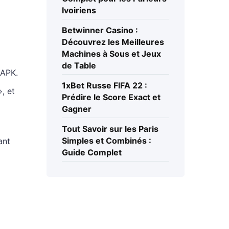
Ivoiriens
Betwinner Casino :
Découvrez les Meilleures
Machines à Sous et Jeux
de Table
 APK.
1xBet Russe FIFA 22 :
, et
Prédire le Score Exact et
Gagner
Tout Savoir sur les Paris
Simples et Combinés :
ant
Guide Complet