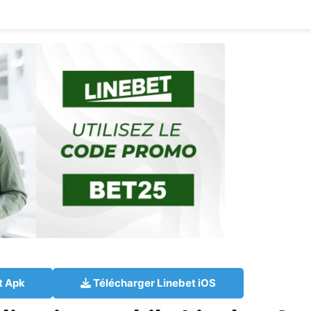
t Apk
Télécharger Linebet iOS