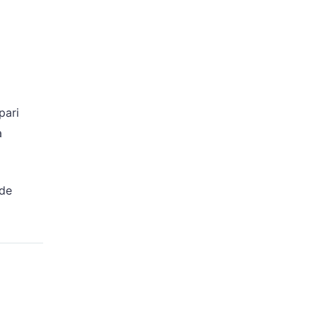
pari
à
ode