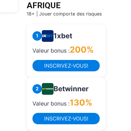
AFRIQUE
18+ | Jouer comporte des risques
1xbet
1
200%
Valeur bonus :
INSCRIVEZ-VOUS!
Betwinner
2
130%
Valeur bonus :
INSCRIVEZ-VOUS!