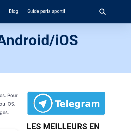
Blog
Guide paris sportif
 Android/iOS
les. Pour
 ou iOS.
ages.
LES MEILLEURS EN