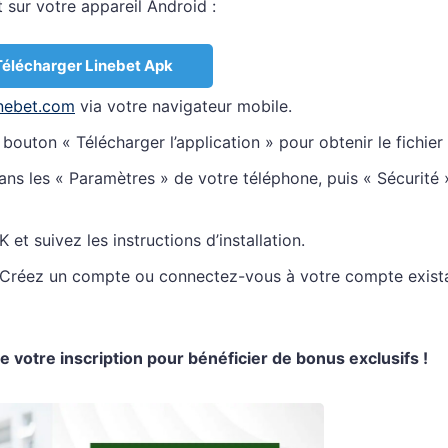
 sur votre appareil Android :
élécharger Linebet Apk
nebet.com
via votre navigateur mobile.
 bouton « Télécharger l’application » pour obtenir le fichier
ans les « Paramètres » de votre téléphone, puis « Sécurité »
 et suivez les instructions d’installation.
 Créez un compte ou connectez-vous à votre compte exist
e votre inscription pour bénéficier de bonus exclusifs !