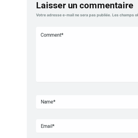
Laisser un commentaire
Votre adresse e-mail ne sera pas publiée.
Les champs ob