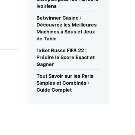
Ivoiriens
Betwinner Casino :
Découvrez les Meilleures
Machines à Sous et Jeux
de Table
1xBet Russe FIFA 22 :
Prédire le Score Exact et
Gagner
Tout Savoir sur les Paris
Simples et Combinés :
Guide Complet