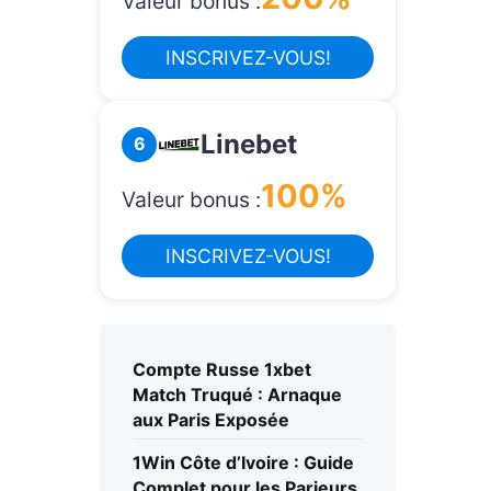
Valeur bonus :
INSCRIVEZ-VOUS!
Linebet
6
100%
Valeur bonus :
INSCRIVEZ-VOUS!
Compte Russe 1xbet
Match Truqué : Arnaque
aux Paris Exposée
1Win Côte d’Ivoire : Guide
Complet pour les Parieurs