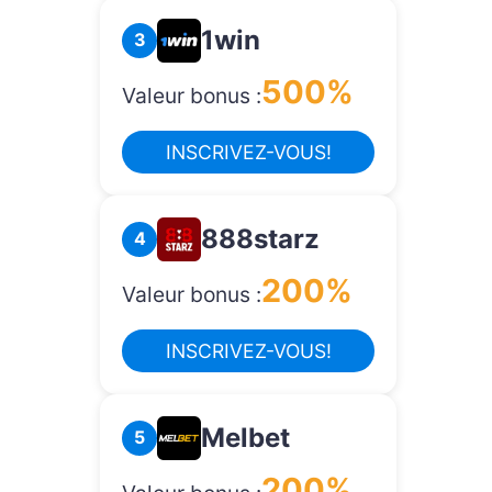
1win
3
500%
Valeur bonus :
INSCRIVEZ-VOUS!
888starz
4
200%
Valeur bonus :
INSCRIVEZ-VOUS!
Melbet
5
200%