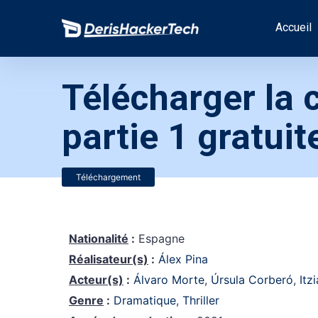
Accueil
Télécharger la 
partie 1 gratui
Téléchargement
Nationalité
:
Espagne
Réalisateur(s)
:
Álex Pina
Acteur(s)
:
Álvaro Morte
,
Úrsula Corberó
,
Itz
Genre
:
Dramatique
,
Thriller