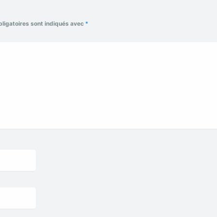
ligatoires sont indiqués avec
*