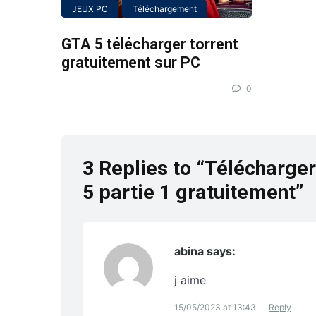
JEUX PC
Téléchargement
GTA 5 télécharger torrent
gratuitement sur PC
0
3 Replies to “Télécharger
5 partie 1 gratuitement”
abina says:
j aime
15/05/2023 at 13:43
Reply