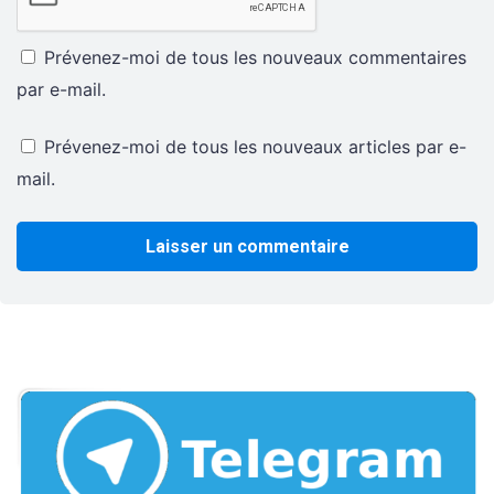
Prévenez-moi de tous les nouveaux commentaires
par e-mail.
Prévenez-moi de tous les nouveaux articles par e-
mail.