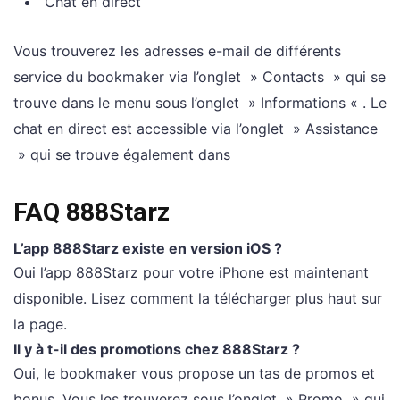
Chat en direct
Vous trouverez les adresses e-mail de différents
service du bookmaker via l’onglet » Contacts » qui se
trouve dans le menu sous l’onglet » Informations « . Le
chat en direct est accessible via l’onglet » Assistance
» qui se trouve également dans
FAQ 888Starz
L’app 888Starz existe en version iOS ?
Oui l’app 888Starz pour votre iPhone est maintenant
disponible. Lisez comment la télécharger plus haut sur
la page.
Il y à t-il des promotions chez 888Starz ?
Oui, le bookmaker vous propose un tas de promos et
bonus. Vous les trouverez sous l’onglet » Promo » qui