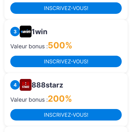
INSCRIVEZ-VOUS!
1win
3
500%
Valeur bonus :
INSCRIVEZ-VOUS!
888starz
4
200%
Valeur bonus :
INSCRIVEZ-VOUS!