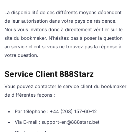
La disponibilité de ces différents moyens dépendent
de leur autorisation dans votre pays de résidence.
Nous vous invitons donc à directement vérifier sur le
site du bookmaker. N’hésitez pas à poser la question
au service client si vous ne trouvez pas la réponse à
votre question.
Service Client 888Starz
Vous pouvez contacter le service client du bookmaker
de différentes façons :
Par téléphone : +44 (208) 157-60-12
Via E-mail : support-en@888starz.bet