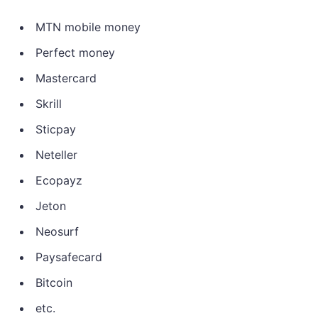
MTN mobile money
Perfect money
Mastercard
Skrill
Sticpay
Neteller
Ecopayz
Jeton
Neosurf
Paysafecard
Bitcoin
etc.