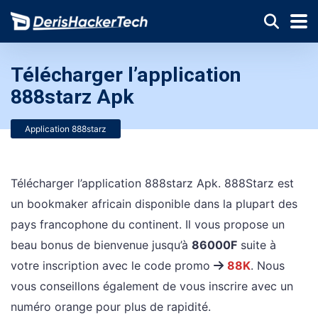
Télécharger l’application
888starz Apk
Application 888starz
Télécharger l’application 888starz Apk. 888Starz est
un bookmaker africain disponible dans la plupart des
pays francophone du continent. Il vous propose un
beau bonus de bienvenue jusqu’à
86000F
suite à
votre inscription avec le code promo
88K
. Nous
vous conseillons également de vous inscrire avec un
numéro orange pour plus de rapidité.