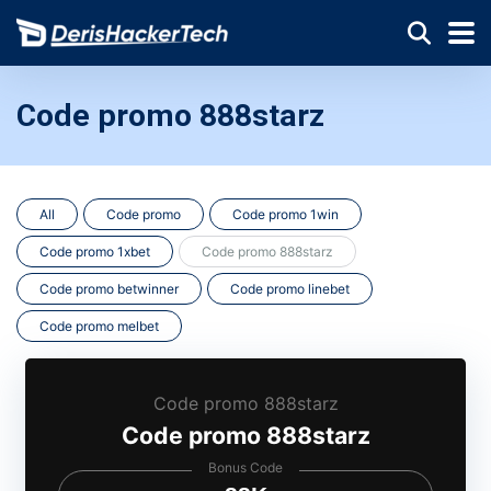
Code promo 888starz
All
Code promo
Code promo 1win
Code promo 1xbet
Code promo 888starz
Code promo betwinner
Code promo linebet
Code promo melbet
Code promo 888starz
Code promo 888starz
Bonus Code