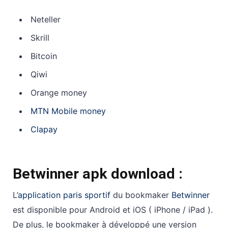
Neteller
Skrill
Bitcoin
Qiwi
Orange money
MTN Mobile money
Clapay
Betwinner apk download :
L’
application paris sportif
du bookmaker
Betwinner
est disponible pour Android et iOS ( iPhone / iPad ).
De plus, le bookmaker à développé une version