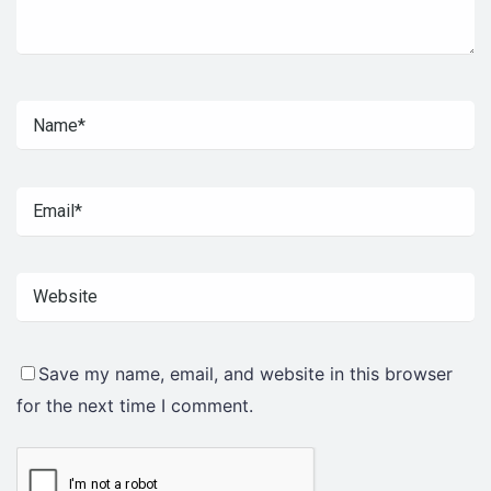
Save my name, email, and website in this browser
for the next time I comment.