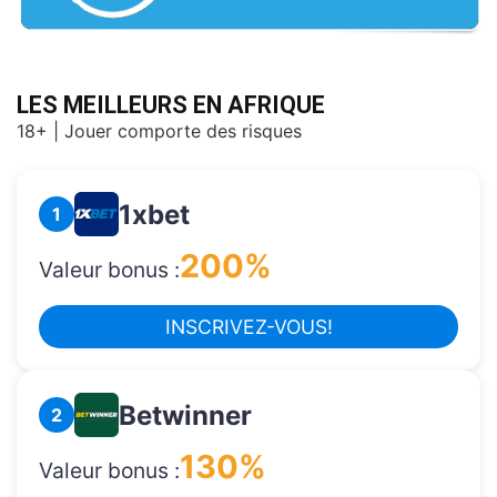
LES MEILLEURS EN AFRIQUE
18+ | Jouer comporte des risques
1xbet
1
200%
Valeur bonus :
INSCRIVEZ-VOUS!
Betwinner
2
130%
Valeur bonus :