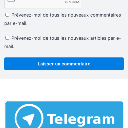
Prévenez-moi de tous les nouveaux commentaires
par e-mail.
Prévenez-moi de tous les nouveaux articles par e-
mail.