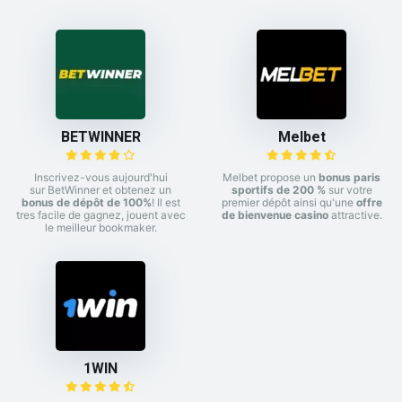
BETWINNER
Melbet
Inscrivez-vous aujourd'hui
Melbet propose un
bonus paris
sur BetWinner et obtenez un
sportifs de 200 %
sur votre
bonus de dépôt de 100%
! Il est
premier dépôt ainsi qu'une
offre
tres facile de gagnez, jouent avec
de bienvenue casino
attractive.
le meilleur bookmaker.
1WIN