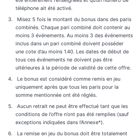
été entièrement renseignées et qu’un numéro de
téléphone ait été activé.
Misez 5 fois le montant du bonus dans des paris
combinés. Chaque pari combiné doit contenir au
moins 3 événements. Au moins 3 des événements
inclus dans un pari combiné doivent posséder
une cote d’au moins 1.40. Les dates de début de
tous ces événements ne doivent pas être
ultérieures à la période de validité de cette offre.
Le bonus est considéré comme remis en jeu
uniquement après que tous les paris pour la
somme mentionnée ont été réglés.
Aucun retrait ne peut être effectué tant que les
conditions de l’offre n’ont pas été remplies (sauf
exceptions indiquées dans l’Annexe*).
La remise en jeu du bonus doit être totalement