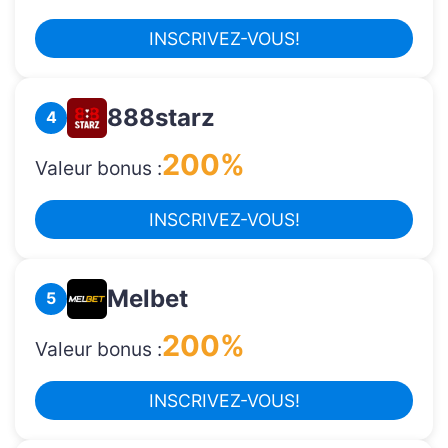
INSCRIVEZ-VOUS!
888starz
4
200%
Valeur bonus :
INSCRIVEZ-VOUS!
Melbet
5
200%
Valeur bonus :
INSCRIVEZ-VOUS!