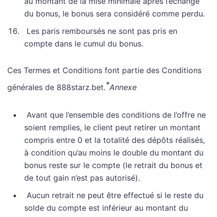
au montant de la mise minimale après l’échange
du bonus, le bonus sera considéré comme perdu.
Les paris remboursés ne sont pas pris en
compte dans le cumul du bonus.
Ces Termes et Conditions font partie des Conditions
*
générales de 888starz.bet.
Annexe
Avant que l’ensemble des conditions de l’offre ne
soient remplies, le client peut retirer un montant
compris entre 0 et la totalité des dépôts réalisés,
à condition qu’au moins le double du montant du
bonus reste sur le compte (le retrait du bonus et
de tout gain n’est pas autorisé).
Aucun retrait ne peut être effectué si le reste du
solde du compte est inférieur au montant du