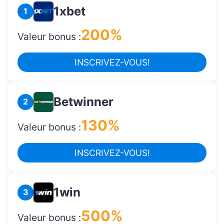
1xbet
1
200%
Valeur bonus :
INSCRIVEZ-VOUS!
Betwinner
2
130%
Valeur bonus :
INSCRIVEZ-VOUS!
1win
3
500%
Valeur bonus :