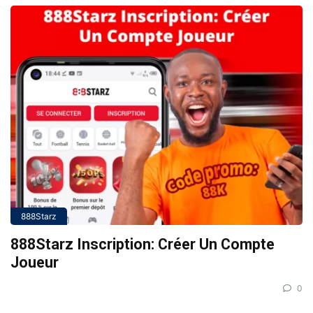
888Starz
888Starz Inscription: Créer Un Compte
Joueur
0