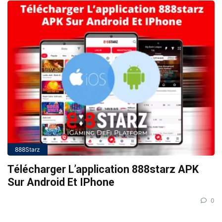
888Starz
Télécharger L’application 888starz APK
Sur Android Et IPhone
0