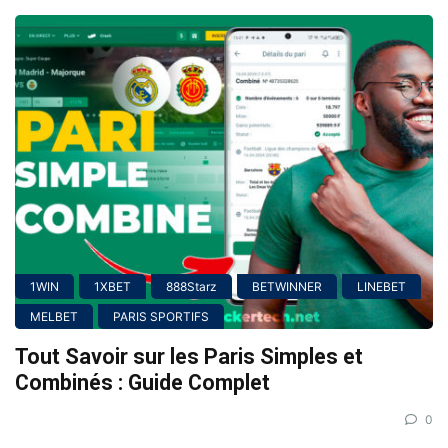
1WIN
1XBET
888Starz
BETWINNER
LINEBET
MELBET
PARIS SPORTIFS
Tout Savoir sur les Paris Simples et
Combinés : Guide Complet
0