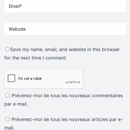
Save my name, email, and website in this browser
for the next time I comment.
Prévenez-moi de tous les nouveaux commentaires
par e-mail.
Prévenez-moi de tous les nouveaux articles par e-
mail.