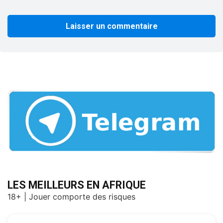
LES MEILLEURS EN AFRIQUE
18+ | Jouer comporte des risques