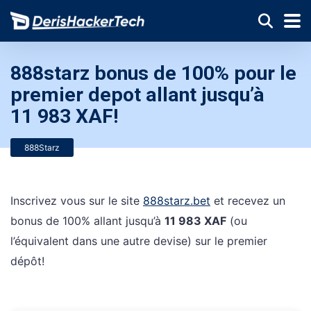
888starz bonus de 100% pour le
premier depot allant jusqu’à
11 983 XAF!
888Starz
Inscrivez vous sur le site
888starz.bet
et recevez un
bonus de 100% allant jusqu’à
11 983 XAF
(ou
l’équivalent dans une autre devise) sur le premier
dépôt!